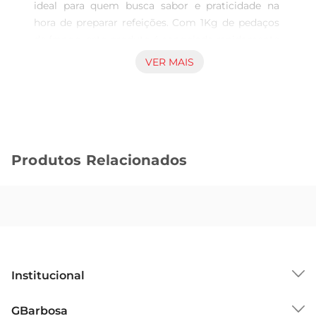
ideal para quem busca sabor e praticidade na 
hora de preparar refeições. Com 1Kg de pedaços 
de frango, este produto é congelado rapidamente 
para preservar seu frescor e qualidade, 
VER MAIS
garantindo que você tenha sempre uma opção 
deliciosaà mão. Perfeito para ser servido em 
almoços, jantares ou até mesmo em festas, ele 
traz um toque especial à sua mesa.

Qualidade e Sabor em Cada Pedaço  

Produtos Relacionados
Os pedaços de frango são selecionados com 
rigor, garantindo que cada porção tenha um 
sabor autêntico e suculento. O processo IQF 
Individual Quick Freezing assegura que o frango 
mantenha suas características nutricionais e de 
sabor, permitindo que você desfrute de uma 
refeição caseira com a qualidade que a sua 
Institucional
família merece. Ideal para fritar, assar ou grelhar, 
o Frango a Passarinho Tijuca é versátil e se 
Sobre o GBarbosa
GBarbosa
adapta a diferentes preparos.
