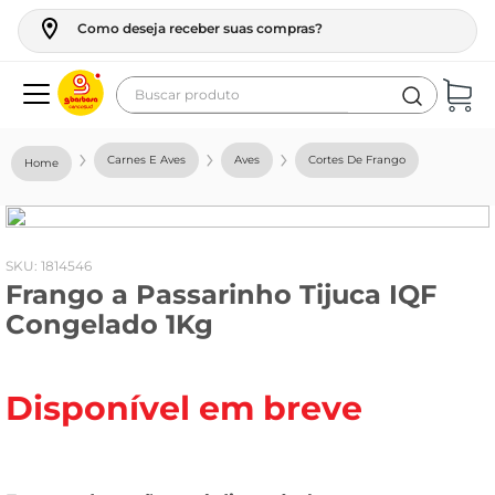
Como deseja receber suas compras?
Buscar produto
Termos mais buscados
Carnes E Aves
Aves
Cortes De Frango
geladeira
maquina lavar
fogao
:
1814546
Frango a Passarinho Tijuca IQF
café
Congelado 1Kg
cerveja
frango
Disponível em breve
vinho
leite
tv