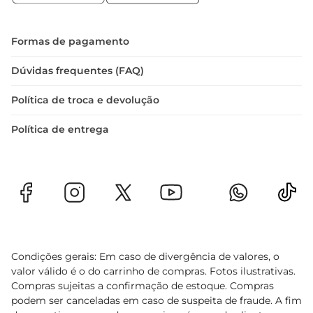
Uma Opção que Agrada a Todos  

O Frango a Passarinho Tijuca IQF é uma escolha 
que agrada a todos os paladares. Seja em um 
Formas de pagamento
almoço em família ou em um encontro com 
amigos, ele é sempre uma opção que traz 
Dúvidas frequentes (FAQ)
satisfação e alegria à refeição. Experimente e 
Política de troca e devolução
descubra como é fácil preparar pratos deliciosos 
com um produto de qualidade
Política de entrega
Condições gerais: Em caso de divergência de valores, o
valor válido é o do carrinho de compras. Fotos ilustrativas.
Compras sujeitas a confirmação de estoque. Compras
podem ser canceladas em caso de suspeita de fraude. A fim