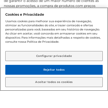
de garantir o acesso de um maior número de clientes as
nossas promoções, a compra de produtos com preços
promocionais poderá ter sua quantidade limitada por
Cookies e Privacidade
cliente. Os preços, ofertas e condições são exclusivos para
o e-commerce e válidos durante o dia de hoje, podendo
Usamos cookies para melhorar sua experiência de navegação,
otimizar as funcionalidades do site, e trazer conteúdo e ofertas
sofrer alterações sem prévia notificação. Proibida a venda
personalizadas para você, baseadas em seu histórico de navegação.
de bebidas alcoólicas para menores de 18 anos, conforme
Ao clicar em aceitar, você concorda em armazenar cookies em seu
Lei n.º 8069/90, art. 81, inciso II (Estatuto da Criança e do
dispositivo. Para informações mais detalhadas a respeito de cookies,
Adolescente). Preços e condições exclusivos para o
consulte nossa Política de Privacidade.
www.gbarbosa.com.br
, podendo sofrer alterações sem
aviso prévio. O valor mínimo para as compras on-line é de
R$ 80,00.
Configurar privacidade
Rejeitar todos
© 2026 Copyright. Todos os direitos
reservados Gbarbosa.
Aceitar todos os cookies
Cencosud Brasil Comercial SA.CNPJ sob n° 39.346.861/0350-38 .
Sediada na Av. das Nações Unidas, 12.995, 21º andar, CEP: