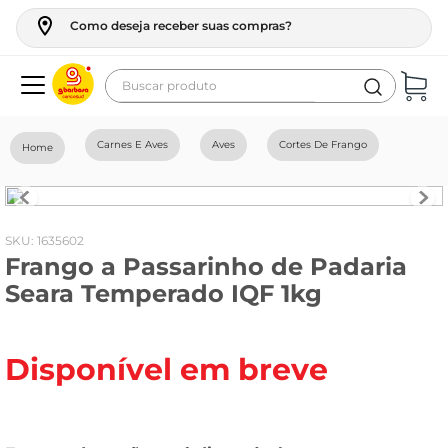
Como deseja receber suas compras?
Buscar produto
Termos mais buscados
Carnes E Aves
Aves
Cortes De Frango
geladeira
maquina lavar
fogao
:
1635602
Frango a Passarinho de Padaria
café
Seara Temperado IQF 1kg
cerveja
frango
Disponível em breve
vinho
leite
tv