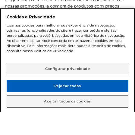
nossas promoções, a compra de produtos com preços
promocionais poderá ter sua quantidade limitada por
Cookies e Privacidade
cliente. Os preços, ofertas e condições são exclusivos para
o e-commerce e válidos durante o dia de hoje, podendo
Usamos cookies para melhorar sua experiência de navegação,
otimizar as funcionalidades do site, e trazer conteúdo e ofertas
sofrer alterações sem prévia notificação. Proibida a venda
personalizadas para você, baseadas em seu histórico de navegação.
de bebidas alcoólicas para menores de 18 anos, conforme
Ao clicar em aceitar, você concorda em armazenar cookies em seu
Lei n.º 8069/90, art. 81, inciso II (Estatuto da Criança e do
dispositivo. Para informações mais detalhadas a respeito de cookies,
Adolescente). Preços e condições exclusivos para o
consulte nossa Política de Privacidade.
www.gbarbosa.com.br
, podendo sofrer alterações sem
aviso prévio. O valor mínimo para as compras on-line é de
R$ 80,00.
Configurar privacidade
Rejeitar todos
© 2026 Copyright. Todos os direitos
reservados Gbarbosa.
Aceitar todos os cookies
Cencosud Brasil Comercial SA.CNPJ sob n° 39.346.861/0350-38 .
Sediada na Av. das Nações Unidas, 12.995, 21º andar, CEP: