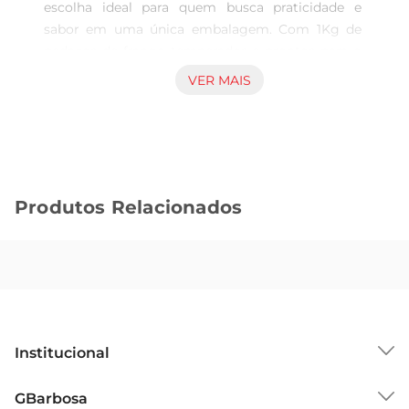
escolha ideal para quem busca praticidade e 
sabor em uma única embalagem. Com 1Kg de 
pedaços de frango temperados e prontos para o 
preparo, esse produto traz a tradição das padarias 
VER MAIS
brasileiras para a sua casa, permitindo que você 
desfrutede uma refeição saborosa sem 
complicações.

Sabor e Qualidade Garantidos  

Este frango é cuidadosamente selecionado e 
Produtos Relacionados
preparado, garantindo um sabor marcante e uma 
textura suculenta. Ideal para ser frito ou assado, 
ele se destaca pela crocância que proporciona, 
tornandose uma opção perfeita para servir em 
almoços em família, reuniões com amigos ou até 
mesmo como um lanche rápido. O tempero 
especial da Seara realça o gosto do frango, 
Institucional
trazendo um toque caseiro que agrada a todos.

Versatilidade na Cozinha  

Sobre o GBarbosa
GBarbosa
O Frango a Passarinho de Padaria é 