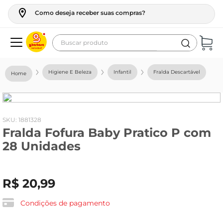
Como deseja receber suas compras?
Buscar produto
Termos mais buscados
Higiene E Beleza
Infantil
Fralda Descartável
geladeira
maquina lavar
fogao
:
1881328
Fralda Fofura Baby Pratico P com
café
28 Unidades
cerveja
frango
R$
20
,
99
leite
vinho
Condições de pagamento
leite pó