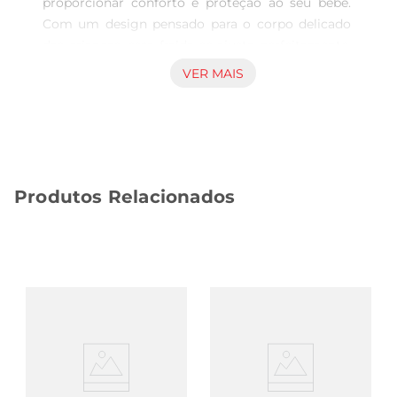
proporcionar conforto e proteção ao seu bebê. 
Com um design pensado para o corpo delicado 
das crianças, essa fralda se ajusta perfeitamente, 
evitando vazamentos e garantindo que o 
VER MAIS
pequeno fique seco e confortável durante todo o 
dia. Sua textura suave e respirável permite que a 
pele do bebê respire, prevenindo irritações e 
mantendo a sensação de frescor.

Tecnologia de Absorção Avançada  

Produtos Relacionados
Desenvolvida com tecnologia de absorção que 
retém a umidade, a Fralda Fofura Baby Prático P 
é capaz de manter a pele do bebê seca por mais 
tempo. Isso é especialmente importante durante 
as noites, quando o sono é mais profundo e a 
troca de fralda pode sermenos frequente. Com 
essa fralda, os pais podem ter a tranquilidade de 
que seus filhos estarão protegidos, mesmo 
durante as horas de descanso.

Facilidade de Uso  
