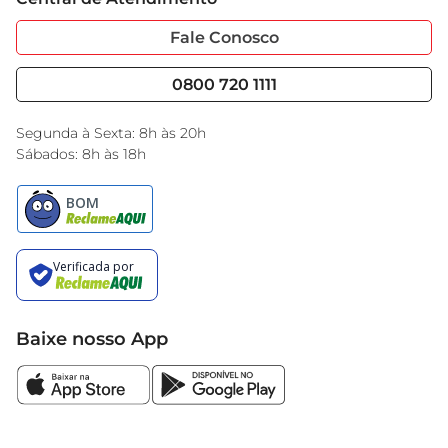
Sobre Privacidade
Garantia Estendida
Portal do Fornecedo
Código de Ética
Fale Conosco
Nossas Lojas
Serviços
Cencosud Media
Blog GBarbosa
0800 720 1111
Black Friday
Encarte do Dia
Segunda à Sexta: 8h às 20h
Sábados: 8h às 18h
Baixe nosso App