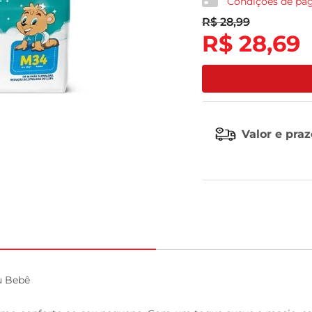
Condições de p
R$
28
,
99
tv
R$
28
,
69
Valor e pra
 Bebê
