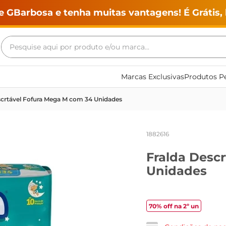
e GBarbosa e tenha muitas vantagens! É Grátis, 
Pesquise aqui por produto e/ou marca...
Termos mais buscados
Marcas Exclusivas
Produtos Pe
geladeira
scrtável Fofura Mega M com 34 Unidades
maquina lavar
fogao
1882616
café
Fralda Desc
cerveja
Unidades
frango
leite
70% off na 2º un
vinho
leite pó