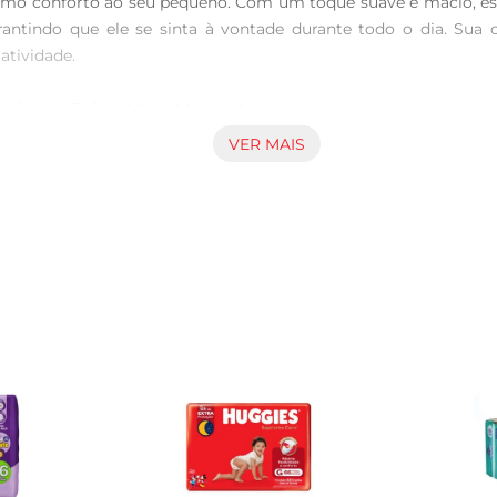
imo conforto ao seu pequeno. Com um toque suave e macio, essa 
garantindo que ele se sinta à vontade durante todo o dia. Su
tividade.

s fraldas Fofura Mega M garantem que a umidade seja rapidame
arantir noites tranquilas de sono. A camada interna é projetad
VER MAIS
e e evitando o acúmulo de calor.

lda Fofura Mega M é perfeita para o dia a dia. As fitas adesiva
m disso, o tamanho Mega M é ideal para bebês que estão em fa
M, adequada para bebês com peso entre 7 e 12 kg. Cada fralda 
 ao cuidado com seus filhos. A qualidade e a eficácia das fr
tenha o melhor em conforto e proteção, permitindo que ele exp