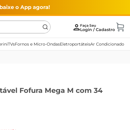
baixe o App agora!
rini
TVs
Fornos e Micro-Ondas
Eletroportáteis
Ar Condicionado
rtável Fofura Mega M com 34