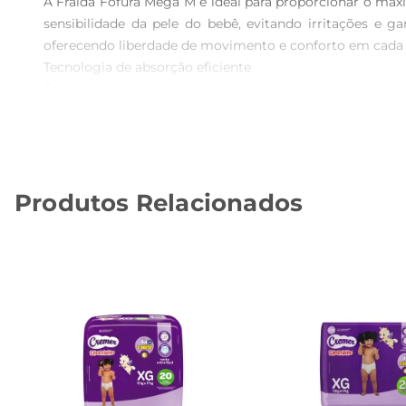
A Fralda Fofura Mega M é ideal para proporcionar o máx
sensibilidade da pele do bebê, evitando irritações e 
oferecendo liberdade de movimento e conforto em cada a
Tecnologia de absorção eficiente  

Equipadas com uma tecnologia de absorção avançada, a
tempo. Isso é essencial para prevenir desconfortos e g
camada externa é respirável, permitindo que a pele respir
Design prático e funcional  

Com um design que facilita a colocação e remoção, a Fra
Produtos Relacionados
lugar, independentemente dos movimentos do bebê. Alé
confortável.

Especificações e informações técnicas  

A embalagem contém 34 unidades da Fralda Fofura Mega 
permitindoque os pais tenham tranquilidade em relação
confiável para o dia a dia.

Com a Fralda Fofura Mega M, você garante que seu bebê 