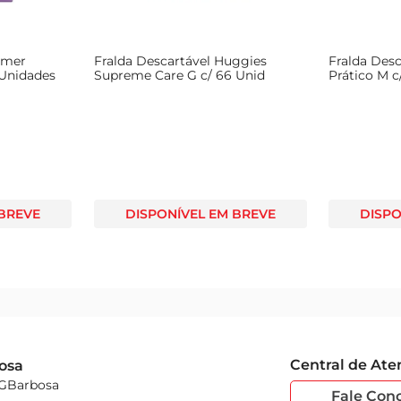
emer
Fralda Descartável Huggies
Fralda Desc
Unidades
Supreme Care G c/ 66 Unid
Prático M c
 BREVE
DISPONÍVEL EM BREVE
DISPO
Central de At
osa
 GBarbosa
Fale Con