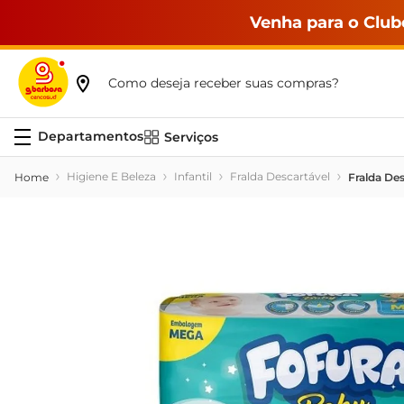
Venha para o Club
Como deseja receber suas compras?
Serviços
Higiene E Beleza
Infantil
Fralda Descartável
Fralda De