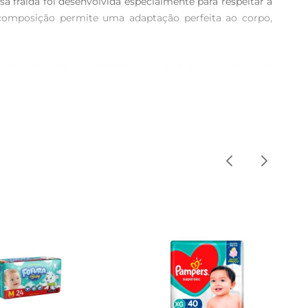
fralda foi desenvolvida especialmente para respeitar a 
a composição permite uma adaptação perfeita ao corpo, 
nte absorvida, mantendo a pele do bebê seca por mais 
a para proporcionar uma sensação de secura, enquanto a 
s são ajustáveis e garantem que a fralda se mantenha no 
se de crescimento, proporcionando um ajuste seguro e 
é projetada para oferecer máxima proteção e conforto, 
aldas Fofura são reconhecidas, tornandoas uma escolha 
lore o mundo ao seu redor com segurança e alegria.