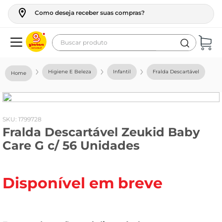
Como deseja receber suas compras?
Buscar produto
Termos mais buscados
Higiene E Beleza
Infantil
Fralda Descartável
geladeira
maquina lavar
fogao
:
1799728
Fralda Descartável Zeukid Baby
café
Care G c/ 56 Unidades
cerveja
frango
Disponível em breve
leite
vinho
leite pó