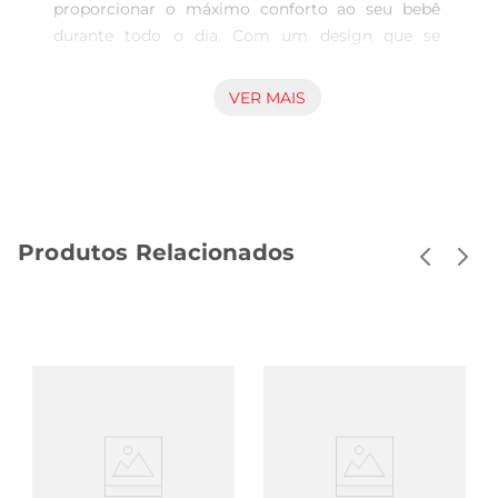
proporcionar o máximo conforto ao seu bebê 
durante todo o dia. Com um design que se 
adapta perfeitamente ao corpo, ela permite 
liberdade de movimento, garantindo que seu 
VER MAIS
pequeno possa brincar e explorar sem restrições. 
A tecnologia de ajuste suave evita irritações na 
pele, promovendo uma experiência agradável.

Absorção Eficiente  

Desenvolvida com um núcleo absorvente de alta 
Produtos Relacionados
performance, a fralda oferece proteção contra 
vazamentos, mantendo a pele do bebê seca e 
confortável por mais tempo. Sua capacidade de 
absorção é ideal para o uso durante o dia e à 
noite, permitindo que os pais tenham 
tranquilidade em relação ao bemestar do seu 
filho.

Material Respirável  

A Fralda Zeukid Baby Care G é confeccionada 
com materiais respiráveis que ajudam a manter a 