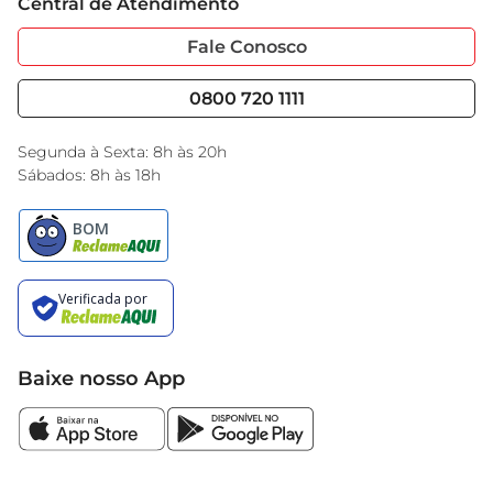
Central de Atendimento
Sobre Privacidade
Garantia Estendida
Portal do Fornecedo
Código de Ética
Fale Conosco
Nossas Lojas
Serviços
Cencosud Media
Blog GBarbosa
0800 720 1111
Black Friday
Encarte do Dia
Segunda à Sexta: 8h às 20h
Sábados: 8h às 18h
Baixe nosso App