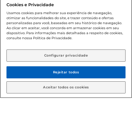
promocionais poderá ter sua quantidade limitada por
Cookies e Privacidade
cliente. Os preços, ofertas e condições são exclusivos para
o e-commerce e válidos durante o dia de hoje, podendo
Usamos cookies para melhorar sua experiência de navegação,
otimizar as funcionalidades do site, e trazer conteúdo e ofertas
sofrer alterações sem prévia notificação. Proibida a venda
personalizadas para você, baseadas em seu histórico de navegação.
de bebidas alcoólicas para menores de 18 anos, conforme
Ao clicar em aceitar, você concorda em armazenar cookies em seu
Lei n.º 8069/90, art. 81, inciso II (Estatuto da Criança e do
dispositivo. Para informações mais detalhadas a respeito de cookies,
Adolescente). Preços e condições exclusivos para o
consulte nossa Política de Privacidade.
www.gbarbosa.com.br
, podendo sofrer alterações sem
aviso prévio. O valor mínimo para as compras on-line é de
R$ 80,00.
Configurar privacidade
Rejeitar todos
© 2026 Copyright. Todos os direitos
reservados Gbarbosa.
Aceitar todos os cookies
Cencosud Brasil Comercial SA.CNPJ sob n° 39.346.861/0350-38 .
Sediada na Av. das Nações Unidas, 12.995, 21º andar, CEP:
04.578-000, Bairro Brooklin Paulista, na cidade de São Paulo -
SP.