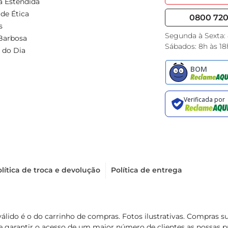
a Estendida
de Ética
0800 720 
s
Segunda à Sexta:
Barbosa
Sábados: 8h às 18
 do Dia
lítica de troca e devolução
Política de entrega
válido é o do carrinho de compras. Fotos ilustrativas. Compras 
de garantir o acesso de um maior número de clientes as nossa