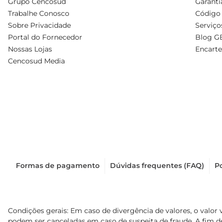
Grupo Cencosud
Garanti
Trabalhe Conosco
Código 
Sobre Privacidade
Serviço
Portal do Fornecedor
Blog G
Nossas Lojas
Encarte
Cencosud Media
Formas de pagamento
Dúvidas frequentes (FAQ)
Po
Condições gerais: Em caso de divergência de valores, o valor 
podem ser canceladas em caso de suspeita de fraude. A fim 