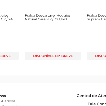
ggies
Fralda Descartável Huggies
Fralda Des
 G c/ 24
Natural Care M c/ 32 Unid
Suprem Ca
Nascido c/ 
 BREVE
DISPONÍVEL EM BREVE
DISPO
Central de At
osa
 GBarbosa
Fale Con