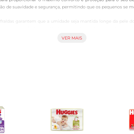
ação de suavidade e segurança, permitindo que os pequenos se m
 fraldas garantem que a umidade seja mantida longe da pele do 
acia e respirável, permitindo que a pele respire, o que é essenc
VER MAIS
perfeitamente ao corpo do bebê, evitando vazamentos e garant
nidades é prática e ideal para o dia a dia, facilitando a rotina d
raldas não só cuidam do conforto do seu bebê, mas também to
tornando o momento mais agradável tanto para os pais quanto pa
adas para bebês com peso entre 15 e 25 kg. Para garantir o m
mento do seu filho. Armazene em local seco e arejado, longe da l