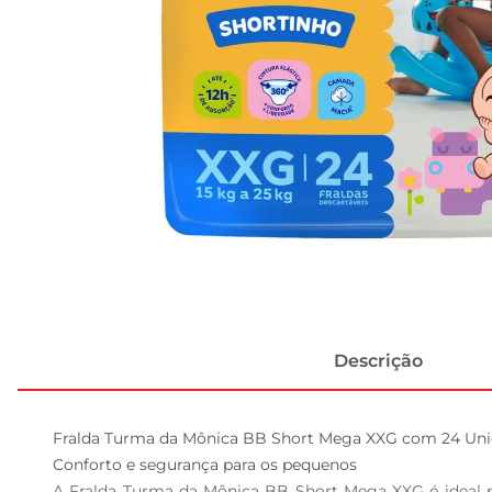
Descrição
Fralda Turma da Mônica BB Short Mega XXG com 24 Unid
Conforto e segurança para os pequenos

A Fralda Turma da Mônica BB Short Mega XXG é ideal p