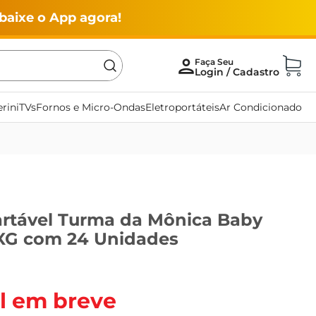
baixe o App agora!
rini
TVs
Fornos e Micro-Ondas
Eletroportáteis
Ar Condicionado
artável Turma da Mônica Baby
XG com 24 Unidades
l em breve