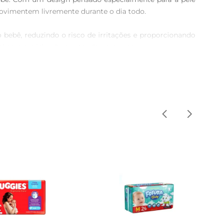
ovimentem livremente durante o dia todo.

bebê, reduzindo o risco de irritações e proporcionando 
ial para asaúde e bemestar dos pequenos.

indo que a fralda permaneça no lugar, mesmo durante as 
os pais.

rnam a hora da troca mais divertida. As ilustrações 
ra os pequenos.

elhor desempenho, recomendase verificar regularmente a 
uz solar direta, para preservar a qualidade do produto.