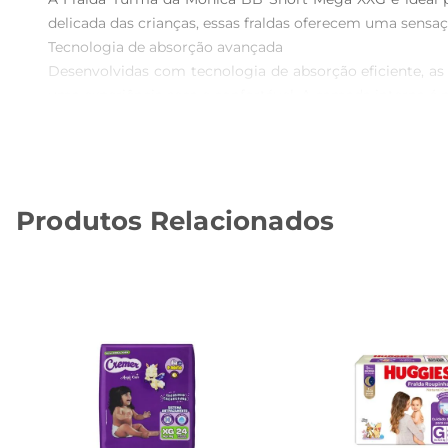
delicada das crianças, essas fraldas oferecem uma sens
Tecnologia de absorção avançada  

Desenvolvidas com tecnologia de absorção eficiente, as
uma experiência seca e confortável. A camada interna é m
Ajuste perfeito e praticidade  

O modelo Short Mega XXG foi projetado para se ajustar 
brincadeiras mais ativas. Além disso, a embalagem com 24 u
Design divertido e atrativo 

Produtos Relacionados
Com estampas inspiradas na Turma da Mônica, essas f
coloridas e alegres ajudam a criar um ambiente lúdico, 
Especificações e recomendações de uso  

As Fraldas Turma da Mônica BB Short Mega XXG são indic
necessidade de troca e ajustar a fralda conforme o cresci