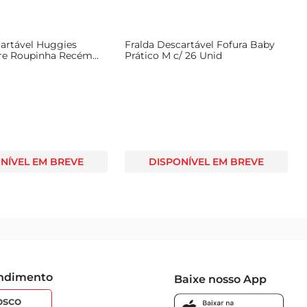
cartável Huggies
Fralda Descartável Fofura Baby
re Roupinha Recém
Prático M c/ 26 Unid
44 Unid
NÍVEL EM BREVE
DISPONÍVEL EM BREVE
endimento
Baixe nosso App
osco