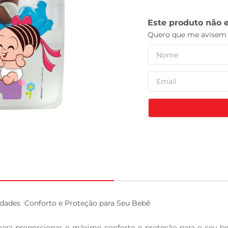
tv
ades  Conforto e Proteção para Seu Bebê

ara proporcionar o máximo conforto e proteção para o seu b