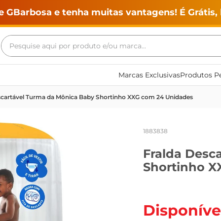
e GBarbosa e tenha muitas vantagens! É Grátis, 
Pesquise aqui por produto e/ou marca...
Termos mais buscados
Marcas Exclusivas
Produtos Pe
geladeira
scartável Turma da Mônica Baby Shortinho XXG com 24 Unidades
maquina lavar
fogao
1883838
café
Fralda Desc
cerveja
Shortinho X
frango
leite
vinho
Disponíve
leite pó