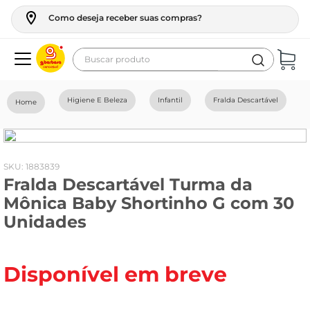
Como deseja receber suas compras?
Buscar produto
Termos mais buscados
Higiene E Beleza
Infantil
Fralda Descartável
geladeira
maquina lavar
fogao
:
1883839
Fralda Descartável Turma da
café
Mônica Baby Shortinho G com 30
cerveja
Unidades
frango
leite
Disponível em breve
vinho
leite pó