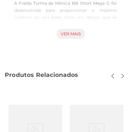
A Fralda Turma da Mônica BB Short Mega G foi 
desenvolvida para proporcionar o máximo 
conforto ao seu bebê. Com um design que se 
adapta ao corpo, ela garante um ajuste perfeito, 
permitindo que seu pequeno se mova livremente. 
VER MAIS
O material macio e respirável evita irritações na 
pele, promovendo um uso agradável durante 
todo o dia.

Tecnologia de Absorção Eficiente  

Esta fralda conta com tecnologia de absorção 
Produtos Relacionados
que mantém a pele do bebê seca por mais 
tempo. Sua camada interna é capaz de absorver 
rapidamente a umidade, evitando vazamentose 
garantindo que o seu bebê fique confortável, 
mesmo durante a noite. Assim, você pode ter 
tranquilidade sabendo que seu pequeno está 
protegido.

Estampas Divertidas e Temáticas  

Além de funcional, a Fralda Turma da Mônica é 