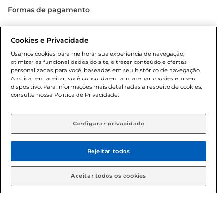
Formas de pagamento
Dúvidas frequentes (FAQ)
Cookies e Privacidade
Política de troca e devolução
Usamos cookies para melhorar sua experiência de navegação,
otimizar as funcionalidades do site, e trazer conteúdo e ofertas
Política de entrega
personalizadas para você, baseadas em seu histórico de navegação.
Ao clicar em aceitar, você concorda em armazenar cookies em seu
dispositivo. Para informações mais detalhadas a respeito de cookies,
consulte nossa Política de Privacidade.
Configurar privacidade
Rejeitar todos
Condições gerais: Em caso de divergência de valores, o
valor válido é o do carrinho de compras. Fotos ilustrativas.
Aceitar todos os cookies
Compras sujeitas a confirmação de estoque. Compras
podem ser canceladas em caso de suspeita de fraude. A fim
de garantir o acesso de um maior número de clientes as
nossas promoções, a compra de produtos com preços