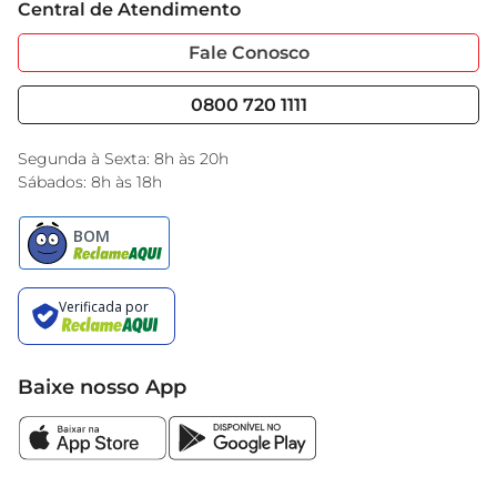
Central de Atendimento
Sobre Privacidade
Garantia Estendida
Portal do Fornecedo
Código de Ética
Fale Conosco
Nossas Lojas
Serviços
Cencosud Media
Blog GBarbosa
0800 720 1111
Black Friday
Encarte do Dia
Segunda à Sexta: 8h às 20h
Sábados: 8h às 18h
Baixe nosso App