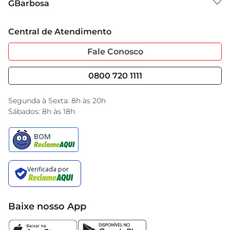
GBarbosa
Grupo Cencosud
Trabalhe Conosco
Cartão GBarbosa
Central de Atendimento
Sobre Privacidade
Garantia Estendida
Portal do Fornecedo
Código de Ética
Fale Conosco
Nossas Lojas
Serviços
Cencosud Media
Blog GBarbosa
0800 720 1111
Black Friday
Encarte do Dia
Segunda à Sexta: 8h às 20h
Sábados: 8h às 18h
Baixe nosso App