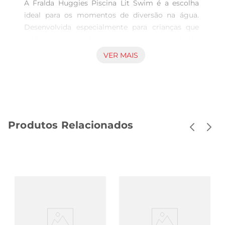
A Fralda Huggies Piscina Lit Swim é a escolha 
ideal para os momentos de diversão na água. 
Desenvolvida especialmente para crianças que 
estão aprendendo a nadar, essa fralda 
proporciona segurança e conforto, permitindo 
VER MAIS
que os pequenos brinquem à vontade sem 
preocupações. Com um design que se ajusta 
perfeitamente ao corpo, ela garante que a criança 
esteja sempre protegida, seja na piscina ou na 
praia.

Produtos Relacionados
Tecnologia e Funcionalidade

Esta fralda é feita com materiais leves e 
respiráveis, que não absorvem água, permitindo 
que a criança se mova livremente. O sistema de 
ajuste é fácil e prático, garantindo que a fralda 
permaneça no lugar durante toda a brincadeira. 
Além disso, a Fralda Huggies Piscina Lit Swim 
possui um formato que se adapta ao corpo, 
proporcionando um encaixe confortável e seguro.
