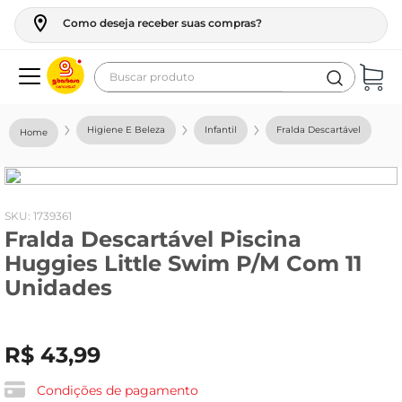
Como deseja receber suas compras?
Buscar produto
Termos mais buscados
Higiene E Beleza
Infantil
Fralda Descartável
geladeira
maquina lavar
fogao
:
1739361
Fralda Descartável Piscina
café
Huggies Little Swim P/M Com 11
cerveja
Unidades
frango
vinho
R$
43
,
99
leite
Condições de pagamento
tv