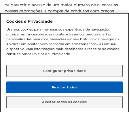
de garantir o acesso de um maior número de clientes as
nossas promoções, a compra de produtos com preços
promocionais poderá ter sua quantidade limitada por
Cookies e Privacidade
cliente. Os preços, ofertas e condições são exclusivos para
o e-commerce e válidos durante o dia de hoje, podendo
Usamos cookies para melhorar sua experiência de navegação,
otimizar as funcionalidades do site, e trazer conteúdo e ofertas
sofrer alterações sem prévia notificação. Proibida a venda
personalizadas para você, baseadas em seu histórico de navegação.
de bebidas alcoólicas para menores de 18 anos, conforme
Ao clicar em aceitar, você concorda em armazenar cookies em seu
Lei n.º 8069/90, art. 81, inciso II (Estatuto da Criança e do
dispositivo. Para informações mais detalhadas a respeito de cookies,
Adolescente). Preços e condições exclusivos para o
consulte nossa Política de Privacidade.
www.gbarbosa.com.br
, podendo sofrer alterações sem
aviso prévio. O valor mínimo para as compras on-line é de
R$ 80,00.
Configurar privacidade
Rejeitar todos
© 2026 Copyright. Todos os direitos
reservados Gbarbosa.
Aceitar todos os cookies
Cencosud Brasil Comercial SA.CNPJ sob n° 39.346.861/0350-38 .