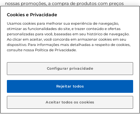
nossas promoções, a compra de produtos com preços
promocionais poderá ter sua quantidade limitada por
Cookies e Privacidade
cliente. Os preços, ofertas e condições são exclusivos para
o e-commerce e válidos durante o dia de hoje, podendo
Usamos cookies para melhorar sua experiência de navegação,
otimizar as funcionalidades do site, e trazer conteúdo e ofertas
sofrer alterações sem prévia notificação. Proibida a venda
personalizadas para você, baseadas em seu histórico de navegação.
de bebidas alcoólicas para menores de 18 anos, conforme
Ao clicar em aceitar, você concorda em armazenar cookies em seu
Lei n.º 8069/90, art. 81, inciso II (Estatuto da Criança e do
dispositivo. Para informações mais detalhadas a respeito de cookies,
Adolescente). Preços e condições exclusivos para o
consulte nossa Política de Privacidade.
www.gbarbosa.com.br
, podendo sofrer alterações sem
aviso prévio. O valor mínimo para as compras on-line é de
R$ 80,00.
Configurar privacidade
Rejeitar todos
© 2026 Copyright. Todos os direitos
reservados Gbarbosa.
Aceitar todos os cookies
Cencosud Brasil Comercial SA.CNPJ sob n° 39.346.861/0350-38 .
Sediada na Av. das Nações Unidas, 12.995, 21º andar, CEP: