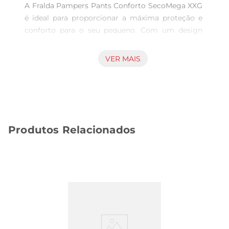
A Fralda Pampers Pants Conforto SecoMega XXG 
é ideal para proporcionar a máxima proteção e 
conforto para o seu pequeno. Com um design 
que se ajusta perfeitamente ao corpo, ela garante 
liberdade de movimento, permitindo que o bebê 
VER MAIS
explore o mundo ao seu redor sem restrições. 
Cada pacote contém 28 unidades, oferecendo 
praticidade e economia para o dia a dia.

Tecnologia de absorção avançada

Desenvolvida com tecnologia de absorção que 
Produtos Relacionados
mantém a pele do bebê seca por mais tempo, a 
fralda Pampers Pants é perfeita para noites 
tranquilas e dias ativos. Sua camada interna 
absorve rapidamente a umidade, evitando 
irritações e proporcionando uma sensação de 
frescor. Assim, você pode ficar tranquilo sabendo 
que seu filho está confortável e protegido.

Facilidade de uso e ajuste perfeito

Com a praticidade das calças, a Fralda Pampers 