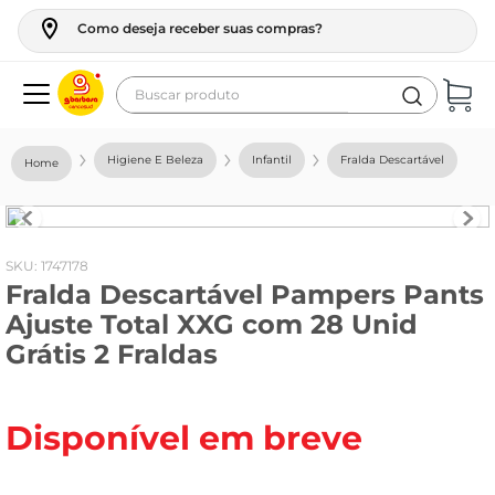
Como deseja receber suas compras?
Buscar produto
Termos mais buscados
Higiene E Beleza
Infantil
Fralda Descartável
geladeira
maquina lavar
fogao
:
1747178
Fralda Descartável Pampers Pants
café
Ajuste Total XXG com 28 Unid
cerveja
Grátis 2 Fraldas
frango
leite
Disponível em breve
vinho
leite pó