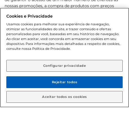
nossas promoções, a compra de produtos com preços
promocionais poderá ter sua quantidade limitada por
Cookies e Privacidade
cliente. Os preços, ofertas e condições são exclusivos para
o e-commerce e válidos durante o dia de hoje, podendo
Usamos cookies para melhorar sua experiência de navegação,
otimizar as funcionalidades do site, e trazer conteúdo e ofertas
sofrer alterações sem prévia notificação. Proibida a venda
personalizadas para você, baseadas em seu histórico de navegação.
de bebidas alcoólicas para menores de 18 anos, conforme
Ao clicar em aceitar, você concorda em armazenar cookies em seu
Lei n.º 8069/90, art. 81, inciso II (Estatuto da Criança e do
dispositivo. Para informações mais detalhadas a respeito de cookies,
Adolescente). Preços e condições exclusivos para o
consulte nossa Política de Privacidade.
www.gbarbosa.com.br
, podendo sofrer alterações sem
aviso prévio. O valor mínimo para as compras on-line é de
R$ 80,00.
Configurar privacidade
Rejeitar todos
© 2026 Copyright. Todos os direitos
reservados Gbarbosa.
Aceitar todos os cookies
Cencosud Brasil Comercial SA.CNPJ sob n° 39.346.861/0350-38 .
Sediada na Av. das Nações Unidas, 12.995, 21º andar, CEP: