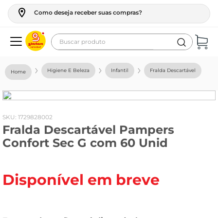
Como deseja receber suas compras?
Buscar produto
Termos mais buscados
Higiene E Beleza
Infantil
Fralda Descartável
geladeira
maquina lavar
fogao
:
1729828002
Fralda Descartável Pampers
café
Confort Sec G com 60 Unid
cerveja
frango
Disponível em breve
leite
vinho
leite pó