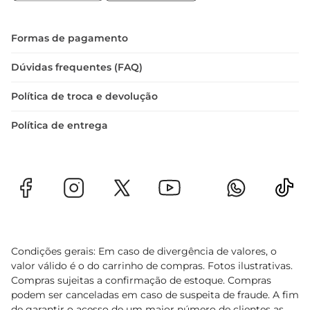
segurança para seus filhos. Com um produto que 
combina inovação e conforto, você pode ter a 
certeza de que seu bebê estará sempre protegido 
Formas de pagamento
e confortável.
Dúvidas frequentes (FAQ)
Política de troca e devolução
Política de entrega
Condições gerais: Em caso de divergência de valores, o
valor válido é o do carrinho de compras. Fotos ilustrativas.
Compras sujeitas a confirmação de estoque. Compras
podem ser canceladas em caso de suspeita de fraude. A fim
de garantir o acesso de um maior número de clientes as