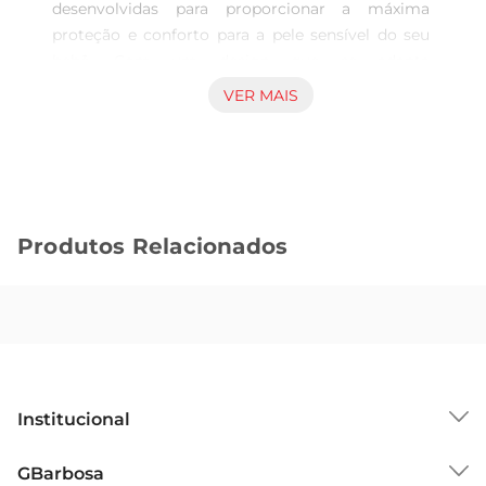
desenvolvidas para proporcionar a máxima 
proteção e conforto para a pele sensível do seu 
bebê. Com um design que se adapta 
perfeitamente ao corpo, essas fraldas garantem 
VER MAIS
liberdade de movimento, permitindo que seu 
pequeno explore o mundo ao seu redor sem 
restrições. Cada pacote contém 60 unidades, 
ideal para atender às necessidades diárias de 
troca.

Produtos Relacionados
Tecnologia de Absorção Avançada  

Equipadas com tecnologia de absorção que 
mantém a pele seca por mais tempo, as fraldas 
Pampers ajudam a prevenir irritações e 
assaduras. A camada interna é suave ao toque, 
proporcionando um contato agradável com a 
pele do bebê. Alémdisso, a fralda conta com 
Institucional
canais de absorção que distribuem a umidade de 
maneira uniforme, garantindo que a pele 
Sobre o GBarbosa
GBarbosa
permaneça seca e confortável.
