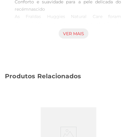
Conforto e suavidade para a pele delicada do 
recémnascido  

As Fraldas Huggies Natural Care foram 
desenvolvidas especialmente para atender às 
necessidades dos recémnascidos, 
VER MAIS
proporcionando um toque suave e acolhedor. 
Com uma camada interna que respeita a 
sensibilidade da pele do bebê, essas fraldas 
garantem que seu pequeno esteja sempre 
confortável, permitindo liberdade de movimento 
Produtos Relacionados
e tranquilidade durante o dia e a noite.

Tecnologia de absorção eficiente  

Equipadas com tecnologia de absorção 
avançada, as Fraldas Huggies Natural Care RN 
mantêm a pele do bebê seca por mais tempo. 
Isso é essencial para prevenir irritações e garantir 
que o seu recémnascido esteja sempre 
protegido. A fralda conta com um sistema de 
canais que distribui a umidade de maneira 