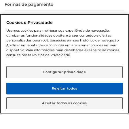
Formas de pagamento
Dúvidas frequentes (FAQ)
Cookies e Privacidade
Política de troca e devolução
Usamos cookies para melhorar sua experiência de navegação,
otimizar as funcionalidades do site, e trazer conteúdo e ofertas
Política de entrega
personalizadas para você, baseadas em seu histórico de navegação.
Ao clicar em aceitar, você concorda em armazenar cookies em seu
dispositivo. Para informações mais detalhadas a respeito de cookies,
consulte nossa Política de Privacidade.
Configurar privacidade
Rejeitar todos
Condições gerais: Em caso de divergência de valores, o
valor válido é o do carrinho de compras. Fotos ilustrativas.
Aceitar todos os cookies
Compras sujeitas a confirmação de estoque. Compras
podem ser canceladas em caso de suspeita de fraude. A fim
de garantir o acesso de um maior número de clientes as
nossas promoções, a compra de produtos com preços