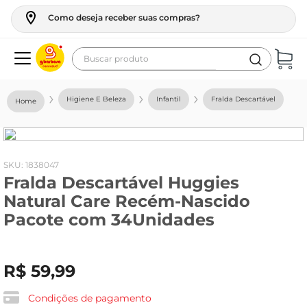
Como deseja receber suas compras?
Buscar produto
Termos mais buscados
Higiene E Beleza
Infantil
Fralda Descartável
geladeira
maquina lavar
fogao
:
1838047
Fralda Descartável Huggies
café
Natural Care Recém-Nascido
cerveja
Pacote com 34Unidades
frango
leite
R$
59
,
99
vinho
Condições de pagamento
leite pó