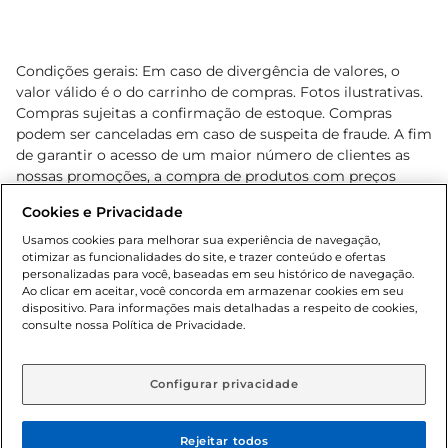
Condições gerais: Em caso de divergência de valores, o
valor válido é o do carrinho de compras. Fotos ilustrativas.
Compras sujeitas a confirmação de estoque. Compras
podem ser canceladas em caso de suspeita de fraude. A fim
de garantir o acesso de um maior número de clientes as
nossas promoções, a compra de produtos com preços
promocionais poderá ter sua quantidade limitada por
Cookies e Privacidade
cliente. Os preços, ofertas e condições são exclusivos para
o e-commerce e válidos durante o dia de hoje, podendo
Usamos cookies para melhorar sua experiência de navegação,
otimizar as funcionalidades do site, e trazer conteúdo e ofertas
sofrer alterações sem prévia notificação. Proibida a venda
personalizadas para você, baseadas em seu histórico de navegação.
de bebidas alcoólicas para menores de 18 anos, conforme
Ao clicar em aceitar, você concorda em armazenar cookies em seu
Lei n.º 8069/90, art. 81, inciso II (Estatuto da Criança e do
dispositivo. Para informações mais detalhadas a respeito de cookies,
Adolescente). Preços e condições exclusivos para o
consulte nossa Política de Privacidade.
www.gbarbosa.com.br
, podendo sofrer alterações sem
aviso prévio. O valor mínimo para as compras on-line é de
R$ 80,00.
Configurar privacidade
Rejeitar todos