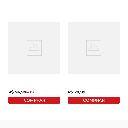
Fralda Huggies Triplas
Fralda Descrtável Fofura
Proteção XG Com 28
Baby Mega P Com 36
Unidades 2 Fraldas
Unidades
Grátis
R$
56
,
99
R$
28
,
99
no Pix