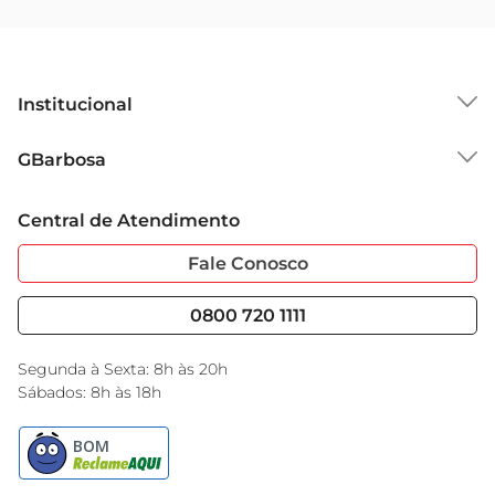
Institucional
Sobre o GBarbosa
GBarbosa
Grupo Cencosud
Trabalhe Conosco
Cartão GBarbosa
Central de Atendimento
Sobre Privacidade
Garantia Estendida
Portal do Fornecedo
Código de Ética
Fale Conosco
Nossas Lojas
Serviços
Cencosud Media
Blog GBarbosa
0800 720 1111
Black Friday
Encarte do Dia
Segunda à Sexta: 8h às 20h
Sábados: 8h às 18h