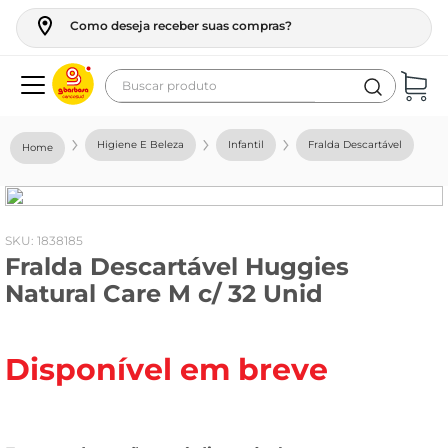
Como deseja receber suas compras?
Buscar produto
Termos mais buscados
Higiene E Beleza
Infantil
Fralda Descartável
geladeira
maquina lavar
fogao
:
1838185
Fralda Descartável Huggies
café
Natural Care M c/ 32 Unid
cerveja
frango
Disponível em breve
leite
vinho
leite pó