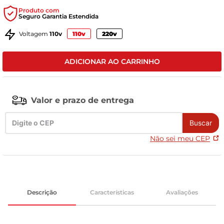
Produto com
tv
Seguro Garantia Estendida
Voltagem
110v
110v
220v
ADICIONAR AO CARRINHO
Valor e prazo de entrega
Buscar
Não sei meu CEP
Descrição
Características
Avaliações