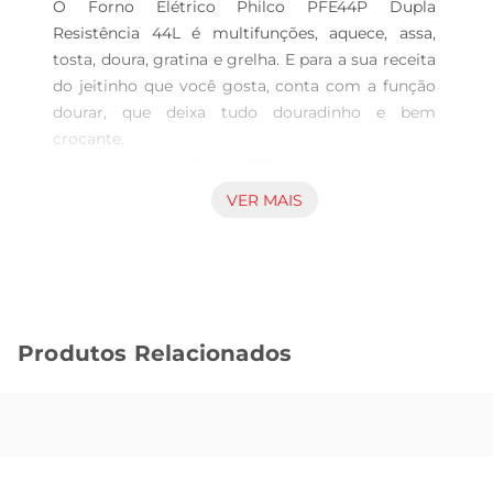
O Forno Elétrico Philco PFE44P Dupla 
Resistência 44L é multifunções, aquece, assa, 
tosta, doura, gratina e grelha. E para a sua receita 
do jeitinho que você gosta, conta com a função 
dourar, que deixa tudo douradinho e bem 
crocante. 

O Forno Elétrico Philco PFE44P também possui 
a função timer de 60 minutos com desligamento 
VER MAIS
automático, proporcionando praticidade para 
programar o preparo de diversas receitas. Sem 
falar nos seus 44 litros de capacidade que, além 
de ficar perfeito em qualquer ambiente, permite 
preparar diferentes quantidades de alimentos.

Produtos Relacionados
Coloque os alimentos para assar com extrema 
facilidade A grelha do PFE44P é em inox, 
deslizante e conta com 3 regulagens de altura, 
garantindo mais versatilidade na hora de 
cozinhar. O Forno Elétrico Philco ainda possui 2 
resistências, superior e inferior, com controle 