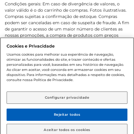
Condições gerais: Em caso de divergência de valores, o
valor válido é o do carrinho de compras. Fotos ilustrativas.
Compras sujeitas a confirmação de estoque. Compras
podem ser canceladas em caso de suspeita de fraude. A fim
de garantir o acesso de um maior número de clientes as
nossas promoções, a compra de produtos com preços
promocionais poderá ter sua quantidade limitada por
Cookies e Privacidade
cliente. Os preços, ofertas e condições são exclusivos para
o e-commerce e válidos durante o dia de hoje, podendo
Usamos cookies para melhorar sua experiência de navegação,
otimizar as funcionalidades do site, e trazer conteúdo e ofertas
sofrer alterações sem prévia notificação. Proibida a venda
personalizadas para você, baseadas em seu histórico de navegação.
de bebidas alcoólicas para menores de 18 anos, conforme
Ao clicar em aceitar, você concorda em armazenar cookies em seu
Lei n.º 8069/90, art. 81, inciso II (Estatuto da Criança e do
dispositivo. Para informações mais detalhadas a respeito de cookies,
Adolescente). Preços e condições exclusivos para o
consulte nossa Política de Privacidade.
www.gbarbosa.com.br
, podendo sofrer alterações sem
aviso prévio. O valor mínimo para as compras on-line é de
R$ 80,00.
Configurar privacidade
Rejeitar todos
© 2026 Copyright. Todos os direitos
reservados Gbarbosa.
Aceitar todos os cookies