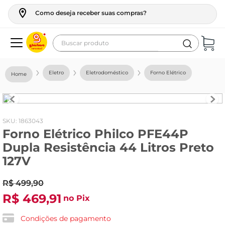
Como deseja receber suas compras?
Buscar produto
Termos mais buscados
Eletro
Eletrodoméstico
Forno Elétrico
geladeira
maquina lavar
fogao
:
1863043
Forno Elétrico Philco PFE44P
café
Dupla Resistência 44 Litros Preto
cerveja
127V
frango
R$
499
,
90
leite
R$
469
,
91
no Pix
vinho
Condições de pagamento
leite pó