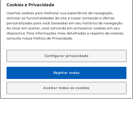
promocionais poderá ter sua quantidade limitada por
Cookies e Privacidade
cliente. Os preços, ofertas e condições são exclusivos para
o e-commerce e válidos durante o dia de hoje, podendo
Usamos cookies para melhorar sua experiência de navegação,
otimizar as funcionalidades do site, e trazer conteúdo e ofertas
sofrer alterações sem prévia notificação. Proibida a venda
personalizadas para você, baseadas em seu histórico de navegação.
de bebidas alcoólicas para menores de 18 anos, conforme
Ao clicar em aceitar, você concorda em armazenar cookies em seu
Lei n.º 8069/90, art. 81, inciso II (Estatuto da Criança e do
dispositivo. Para informações mais detalhadas a respeito de cookies,
Adolescente). Preços e condições exclusivos para o
consulte nossa Política de Privacidade.
www.gbarbosa.com.br
, podendo sofrer alterações sem
aviso prévio. O valor mínimo para as compras on-line é de
R$ 80,00.
Configurar privacidade
Rejeitar todos
© 2026 Copyright. Todos os direitos
reservados Gbarbosa.
Aceitar todos os cookies
Cencosud Brasil Comercial SA.CNPJ sob n° 39.346.861/0350-38 .
Sediada na Av. das Nações Unidas, 12.995, 21º andar, CEP:
04.578-000, Bairro Brooklin Paulista, na cidade de São Paulo -
SP.