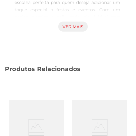
escolha perfeita para quem deseja adicionar um 
toque especial a festas e eventos. Com um 
design clássico e sofisticado, ela é ideal para 
servir doces, salgados ou qualquer tipo de 
VER MAIS
quitute, tornando a apresentação dos alimentos 
ainda mais atraente. Seja em aniversários, 
casamentos ou confraternizações, essa forminha 
é um item indispensável para compor a mesa.

Qualidade e Versatilidade  

Produtos Relacionados
Produzida em papel de alta qualidade, a forminha 
Regina N5 é resistente e segura para o uso. Seu 
formato permite que os alimentos sejam 
servidos de maneira prática, evitando que se 
quebrem ou se desfaçam. Além disso, a cor 
branca proporciona um fundoneutro, que 
combina com diversas temáticas de decoração, 
permitindo que você a utilize em diferentes 
ocasiões sem perder a elegância.

Fácil de Usar e Prática  
