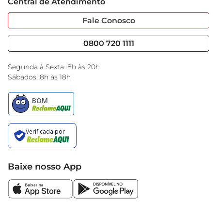
Central de Atendimento
Sobre Privacidade
Garantia Estendida
Portal do Fornecedo
Código de Ética
Fale Conosco
Nossas Lojas
Serviços
Cencosud Media
Blog GBarbosa
0800 720 1111
Black Friday
Encarte do Dia
Segunda à Sexta: 8h às 20h
Sábados: 8h às 18h
Baixe nosso App