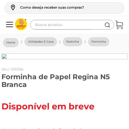
Como deseja receber suas compras?
Buscar produto
Termos mais buscados
Utilidades E Casa
Festinha
Forminha
geladeira
maquina lavar
fogao
:
1130396
Forminha de Papel Regina N5
café
Branca
cerveja
frango
Disponível em breve
vinho
leite
tv