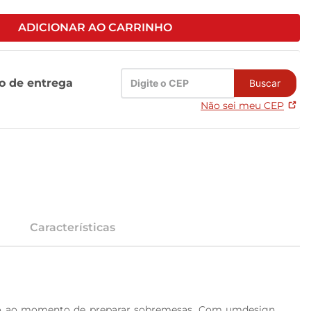
ADICIONAR AO CARRINHO
zo de entrega
Buscar
Não sei meu CEP
Características
rsão ao momento de preparar sobremesas. Com umdesign 