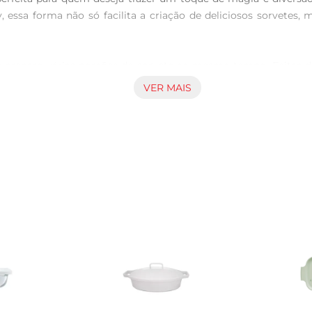
 essa forma não só facilita a criação de deliciosos sorvet
prepare várias porções de sorvete ao mesmo tempo. Feitas de 
s geladas sem complicações. O formato divertido doMickey é um
VER MAIS
ersários ou simplesmente em um dia quente.

til é a sua facilidade de uso. Após o congelamento, os sorv
as são fáceis de limpar, podendo ser lavadas à mão ou em máqu
, mas também gelatinas, pudinse outras sobremesas criativas. 
 Plasutil Mickey, cada receita se torna uma oportunidade de div