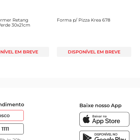
 e sabor que ficarão na memória. Aproveite para fazer 
ermer Retang
Forma p/ Pizza Krea 678
Verde 30x21cm
NÍVEL EM BREVE
DISPONÍVEL EM BREVE
endimento
Baixe nosso App
osco
1111