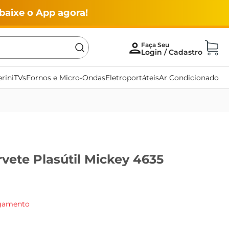
baixe o App agora!
rini
TVs
Fornos e Micro-Ondas
Eletroportáteis
Ar Condicionado
vete Plasútil Mickey 4635
agamento