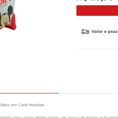
tv
Valor e pra
 Sabor em Cada Mordida

a perfeita para quem deseja trazer um toque de magia e dive