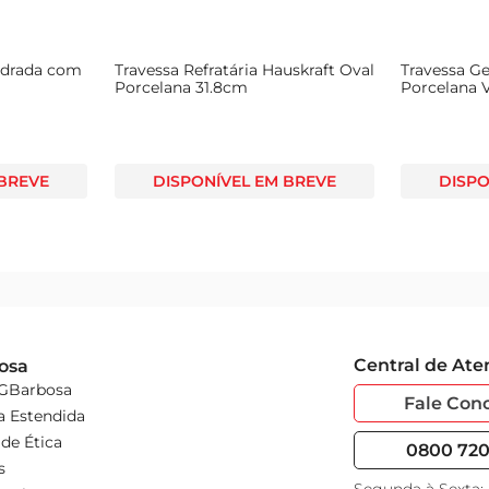
ão apenas prepara uma sobremesa, mas cria momentos de alegria
tido
adrada com
Travessa Refratária Hauskraft Oval
Travessa G
Porcelana 31.8cm
Porcelana 
 BREVE
DISPONÍVEL EM BREVE
DISPO
Central de At
osa
 GBarbosa
Fale Con
a Estendida
de Ética
0800 720 
s