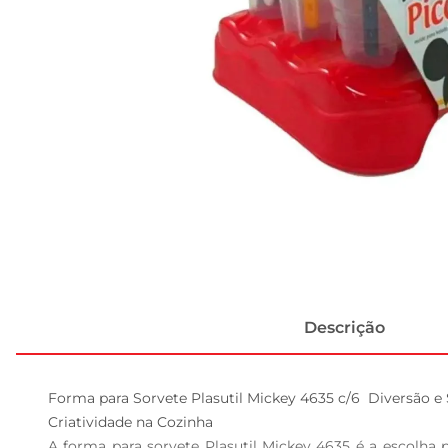
Descrição
Forma para Sorvete Plasutil Mickey 4635 c/6  Diversão e
Criatividade na Cozinha  

A forma para sorvete Plasutil Mickey 4635 é a escolh