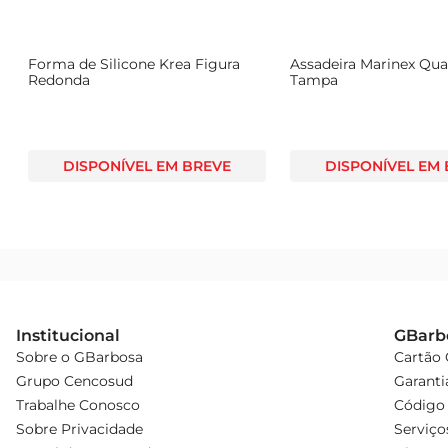
Com a forma para sorvete Plasutil Mickey 4635, você n
parte de cada celebração com um toque especial e diver
Forma de Silicone Krea Figura
Assadeira Marinex Qu
Redonda
Tampa
DISPONÍVEL EM BREVE
DISPONÍVEL EM
Institucional
GBarb
Sobre o GBarbosa
Cartão
Grupo Cencosud
Garanti
Trabalhe Conosco
Código 
Sobre Privacidade
Serviço