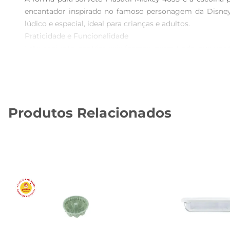
encantador inspirado no famoso personagem da Disney,
lúdico e especial, ideal para crianças e adultos.

Praticidade e Funcionalidade  

Este conjunto contém seis formas, permitindo que você 
manusear, garantindo que você possa criar suas delícia
obra de arte que pode ser compartilhada em festas, aniv
Fácil Desmontagem e Limpeza  

Uma das grandes vantagens da forma para sorvete Plasu
Produtos Relacionados
precise se preocupar em quebrálos. Além disso, as form
prático e rápido.

Versatilidade de Uso  

As formas são ideais para preparar não apenas sorvetes
cores que vão encantar a todos. Com a forma para sorvete
Especificações do Produto  

 Material: Plástico de alta qualidade  

 Dimensões de cada forma: Aproximadamente 10 cm de altura  

 Capacidade: Ideal para porções individuais 

 Quantidade: 6 formas no conjunto  
