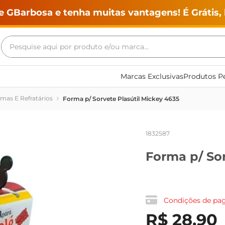
e GBarbosa e tenha muitas vantagens! É Grátis, 
Pesquise aqui por produto e/ou marca...
Termos mais buscados
Marcas Exclusivas
Produtos Pe
geladeira
rmas E Refratários
Forma p/ Sorvete Plasútil Mickey 4635
maquina lavar
fogao
1832587
café
Forma p/ Sor
cerveja
frango
leite
Condições de p
vinho
R$
28
,
90
leite pó