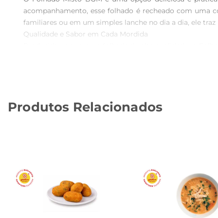
acompanhamento, esse folhado é recheado com uma combi
familiares ou em um simples lanche no dia a dia, ele traz
Qualidade e Sabor em Cada Mordida  

Produzido com massa folhada de alta qualidade, o Folh
sabores, proporcionando uma experiência gastronômica
refeição ainda mais prazerosa.

Praticidade no Seu Dia a Dia  

Este produto congelado é extremamente prático, perm
Produtos Relacionados
poucos minutos você terá uma refeição pronta para ser 
de qualidade.

Sugestões de Uso  

O Folhado Misto BGM pode ser servido de diversas ma
de iogurte com ervas. Ele também combina perfeitamen
adicione uma fatia de queijo e uma fatia de presunto entr
Informações Adicionais  

O Folhado Misto BGM é uma escolha que une praticidad
individuais, ele é perfeito para ser armazenado no cong
um toque de sabor e praticidade.