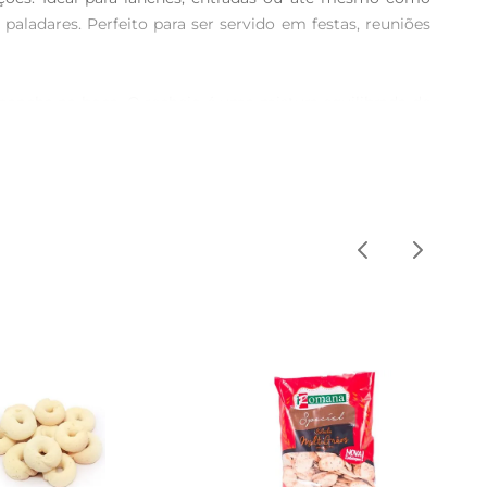
adares. Perfeito para ser servido em festas, reuniões 
ancha na boca. O recheio é uma mistura equilibrada de 
 liberando aromas que despertam o apetite e tornam a 
omento. Basta aquecer no forno ou na air fryer e em 
agitada, mas não abre mão de uma alimentação gostosa e 
rência, como um molho de mostarda e mel ou um molho 
 sabores que encantam. Para um lanche mais completo, 
rir mão da qualidade. Com um peso ideal para porções 
o e transforme suas refeições em momentos especiais com 