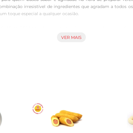
nação irresistível de ingredientes que agradam a todos os pal
 um toque especial a qualquer ocasião.

ado Misto BGM garante uma textura leve e crocante que se desm
 única. Ao aquecer, o folhado se torna ainda mais saboroso,
VER MAIS
itindo que você tenha uma opção saborosa à mão a qualquer m
saboreada. Essa facilidade é ideal para quem tem uma rotina 
neiras. Experimente acompanhálo com um molho de sua prefe
te com saladas frescas, trazendo um contraste de texturas e
e duas unidades do folhado e leve ao forno para derreter.

e e sabor, ideal para quem busca uma refeição rápida sem ab
elador e utilizado conforme a necessidade. Aproveite essa opçã