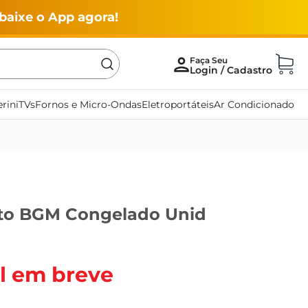
baixe o App agora!
rini
TVs
Fornos e Micro-Ondas
Eletroportáteis
Ar Condicionado
to BGM Congelado Unid
l em breve