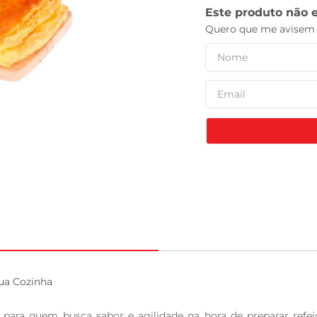
tv
a Cozinha

para quem busca sabor e agilidade na hora de preparar refei