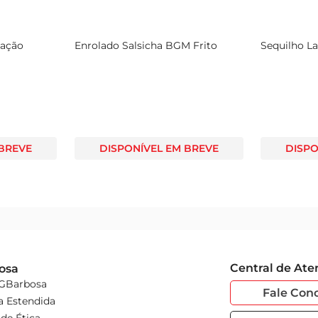
cação
Enrolado Salsicha BGM Frito
Sequilho L
 BREVE
DISPONÍVEL EM BREVE
DISPO
Central de At
osa
 GBarbosa
Fale Con
a Estendida