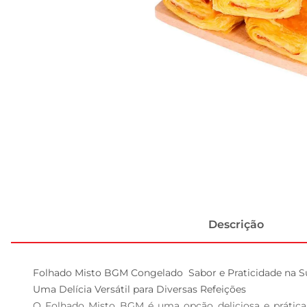
Descrição
Folhado Misto BGM Congelado  Sabor e Praticidade na Su
Uma Delícia Versátil para Diversas Refeições  

O Folhado Misto BGM é uma opção deliciosa e prática 