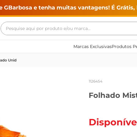
e GBarbosa e tenha muitas vantagens! É Grátis, 
Pesquise aqui por produto e/ou marca...
Termos mais buscados
Marcas Exclusivas
Produtos Pe
geladeira
ado Unid
maquina lavar
fogao
1126454
café
Folhado Mis
cerveja
frango
leite
Disponíve
vinho
leite pó