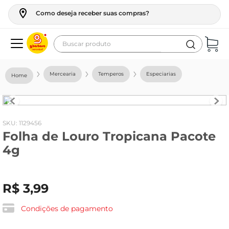
Como deseja receber suas compras?
Buscar produto
Termos mais buscados
Mercearia
Temperos
Especiarias
geladeira
maquina lavar
fogao
:
1129456
Folha de Louro Tropicana Pacote
café
4g
cerveja
frango
R$
3
,
99
leite
vinho
Condições de pagamento
leite pó