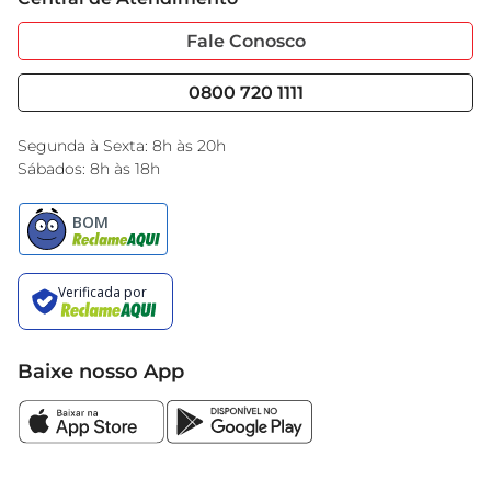
Sobre Privacidade
Garantia Estendida
Portal do Fornecedo
Código de Ética
Fale Conosco
Nossas Lojas
Serviços
Cencosud Media
Blog GBarbosa
0800 720 1111
Black Friday
Encarte do Dia
Segunda à Sexta: 8h às 20h
Sábados: 8h às 18h
Baixe nosso App