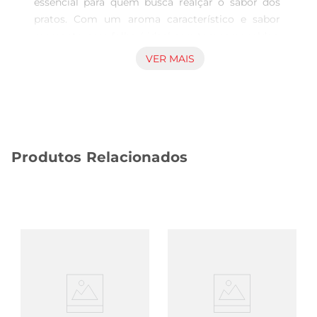
essencial para quem busca realçar o sabor dos 
pratos. Com um aroma característico e sabor 
marcante, essa folha é ideal para temperar caldos, 
ensopados, carnes e até mesmo pratos 
VER MAIS
vegetarianos. Sua presença na culinária brasileira 
é inegável, trazendo um toque especial e 
autêntico às receitas.

Qualidade e Praticidade  

Disponível em embalagem de 4g, a Folha Louro 
Produtos Relacionados
Tropicana é cuidadosamente selecionada para 
garantir frescor e qualidade. A embalagem 
prática permite que você tenha sempre à mão 
esse tempero versátil, facilitando o dia a dia na 
cozinha. Além disso, a quantidade é perfeita para 
quem deseja experimentar novas receitas sem 
desperdício.

Uso e Recomendações  

Para aproveitar ao máximo o sabor da Folha 
Louro, recomendase adicionála durante o 