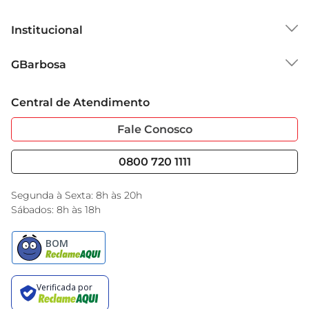
Institucional
Sobre o GBarbosa
GBarbosa
Grupo Cencosud
Trabalhe Conosco
Cartão GBarbosa
Central de Atendimento
Sobre Privacidade
Garantia Estendida
Portal do Fornecedo
Código de Ética
Fale Conosco
Nossas Lojas
Serviços
Cencosud Media
Blog GBarbosa
0800 720 1111
Black Friday
Encarte do Dia
Segunda à Sexta: 8h às 20h
Sábados: 8h às 18h