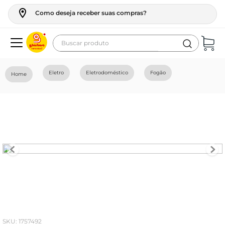
Como deseja receber suas compras?
Buscar produto
Termos mais buscados
Eletro
Eletrodoméstico
Fogão
geladeira
maquina lavar
fogao
café
cerveja
frango
leite
vinho
:
1757492
celular