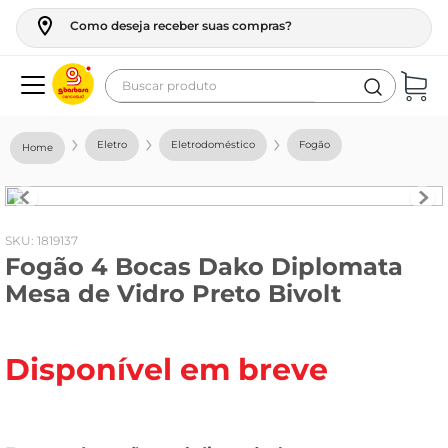
Como deseja receber suas compras?
Buscar produto
Termos mais buscados
Eletro
Eletrodoméstico
Fogão
geladeira
maquina lavar
fogao
:
1819137
Fogão 4 Bocas Dako Diplomata
café
Mesa de Vidro Preto Bivolt
cerveja
frango
Disponível em breve
leite
vinho
leite pó