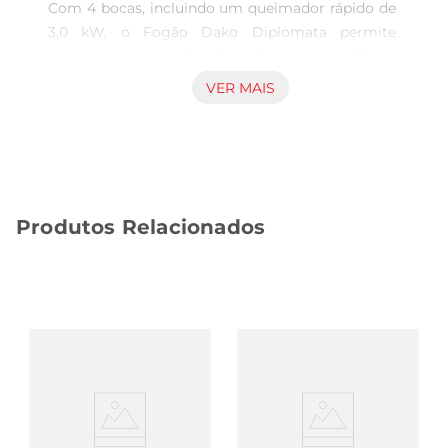
Com 4 bocas, incluindo um queimador rápido de 
3,0 kW, o Fogão Dako Diplomata permite 
preparar suas receitas favoritas com rapidez e 
eficiência. O acendimento automático e o 
VER MAIS
sistema cortagás garantem segurança e 
tranquilidade no seu dia a dia. 

Seus 60 litros de capacidade e a luz interna 
facilitam o preparo de pratos grandes e garantem 
um resultado perfeito. O acabamento limpa fácil 
Produtos Relacionados
torna a limpeza rápida e simples. 

Principais características do Fogão 4 Bocas Dako 
Diplomata: 

 Voltagem: Bivolt, adaptandose a diferentes 
locais. 

 Cor: Preto, com mesa de vidro temperado. 

 Quantidade debocas: 4, com queimadores de 
alta potência. 

 Tipo de acendimento: Automático, para maior 
comodidade. 
