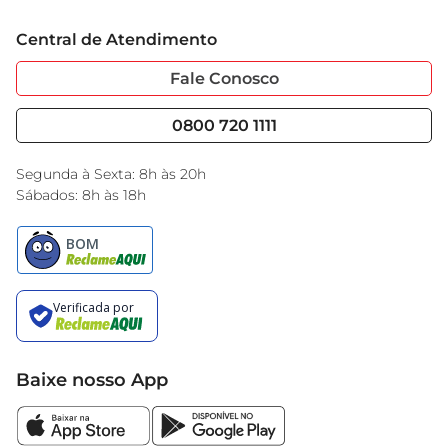
Trabalhe Conosco
Cartão GBarbosa
Central de Atendimento
Sobre Privacidade
Garantia Estendida
Portal do Fornecedo
Código de Ética
Fale Conosco
Nossas Lojas
Serviços
Cencosud Media
Blog GBarbosa
0800 720 1111
Black Friday
Encarte do Dia
Segunda à Sexta: 8h às 20h
Sábados: 8h às 18h
Baixe nosso App