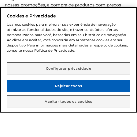
nossas promoções, a compra de produtos com preços
promocionais poderá ter sua quantidade limitada por
Cookies e Privacidade
cliente. Os preços, ofertas e condições são exclusivos para
o e-commerce e válidos durante o dia de hoje, podendo
Usamos cookies para melhorar sua experiência de navegação,
otimizar as funcionalidades do site, e trazer conteúdo e ofertas
sofrer alterações sem prévia notificação. Proibida a venda
personalizadas para você, baseadas em seu histórico de navegação.
de bebidas alcoólicas para menores de 18 anos, conforme
Ao clicar em aceitar, você concorda em armazenar cookies em seu
Lei n.º 8069/90, art. 81, inciso II (Estatuto da Criança e do
dispositivo. Para informações mais detalhadas a respeito de cookies,
Adolescente). Preços e condições exclusivos para o
consulte nossa Política de Privacidade.
www.gbarbosa.com.br
, podendo sofrer alterações sem
aviso prévio. O valor mínimo para as compras on-line é de
R$ 80,00.
Configurar privacidade
Rejeitar todos
© 2026 Copyright. Todos os direitos
reservados Gbarbosa.
Aceitar todos os cookies
Cencosud Brasil Comercial SA.CNPJ sob n° 39.346.861/0350-38 .
Sediada na Av. das Nações Unidas, 12.995, 21º andar, CEP: