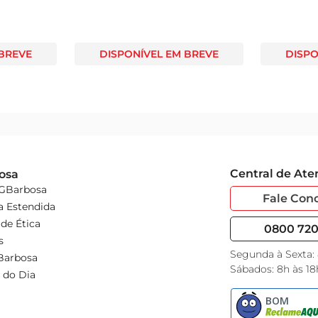
 BREVE
DISPONÍVEL EM BREVE
DISPO
Central de At
osa
 GBarbosa
Fale Con
a Estendida
de Ética
0800 720 
s
Segunda à Sexta:
Barbosa
Sábados: 8h às 18
 do Dia