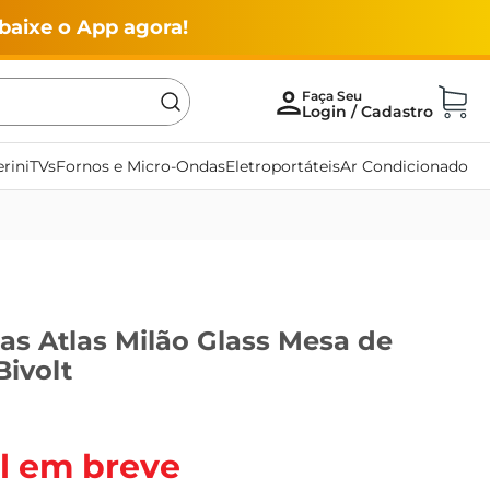
baixe o App agora!
rini
TVs
Fornos e Micro-Ondas
Eletroportáteis
Ar Condicionado
as Atlas Milão Glass Mesa de
Bivolt
l em breve