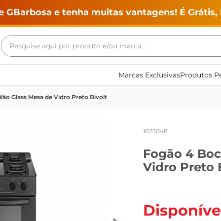
e GBarbosa e tenha muitas vantagens! É Grátis, 
Pesquise aqui por produto e/ou marca...
Termos mais buscados
Marcas Exclusivas
Produtos Pe
geladeira
lão Glass Mesa de Vidro Preto Bivolt
maquina lavar
fogao
1873048
café
Fogão 4 Boc
cerveja
Vidro Preto 
frango
leite
vinho
Disponíve
leite pó