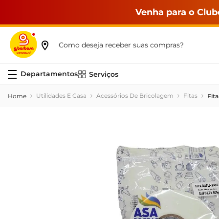
Venha para o Club
Como deseja receber suas compras?
Serviços
Utilidades E Casa
Acessórios De Bricolagem
Fitas
Fit