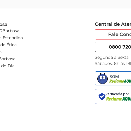
Central de At
osa
 GBarbosa
Fale Con
a Estendida
de Ética
0800 720 
s
Segunda à Sexta:
Barbosa
Sábados: 8h às 18
 do Dia