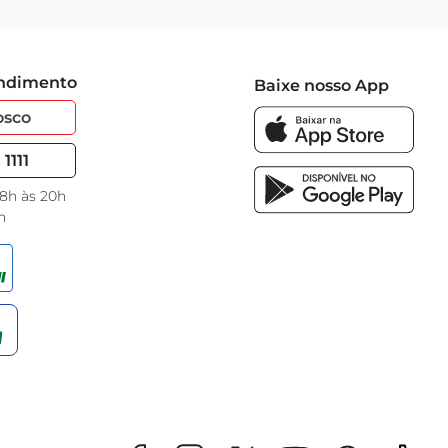
endimento
Baixe nosso App
osco
1111
 8h às 20h
h