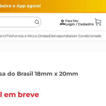
baixe o App agora!
rini
TVs
Fornos e Micro-Ondas
Eletroportáteis
Ar Condicionado
Asa do Brasil 18mm x 20mm
l em breve