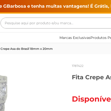
e GBarbosa e tenha muitas vantagens! É Grátis, 
Pesquise aqui por produto e/ou marca...
Termos mais buscados
Marcas Exclusivas
Produtos Pe
geladeira
a Crepe Asa do Brasil 18mm x 20mm
maquina lavar
fogao
1787422
café
Fita Crepe 
cerveja
frango
leite
Disponíve
vinho
leite pó