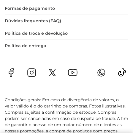
resfriado, é importante armazenálo 
Formas de pagamento
corretamente. Recomendase mantêlo na parte 
mais fria da geladeira e consumilo dentro do 
Dúvidas frequentes (FAQ)
prazo de validade indicado na embalagem. Dessa 
Política de troca e devolução
forma, você garanteque o produto chegue à sua 
mesa com toda a frescura e sabor que ele pode 
Política de entrega
oferecer.
Condições gerais: Em caso de divergência de valores, o
valor válido é o do carrinho de compras. Fotos ilustrativas.
Compras sujeitas a confirmação de estoque. Compras
podem ser canceladas em caso de suspeita de fraude. A fim
de garantir o acesso de um maior número de clientes as
nossas promoções, a compra de produtos com preços