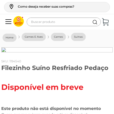
Como deseja receber suas compras?
Buscar produto
Termos mais buscados
Carnes E Aves
Carnes
Suínas
geladeira
maquina lavar
fogao
:
1194540
Filezinho Suíno Resfriado Pedaço
café
cerveja
Disponível em breve
frango
leite
vinho
leite pó