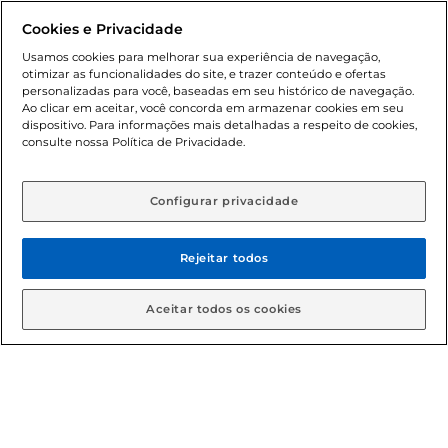
promocionais poderá ter sua quantidade limitada por
Cookies e Privacidade
cliente. Os preços, ofertas e condições são exclusivos para
o e-commerce e válidos durante o dia de hoje, podendo
Usamos cookies para melhorar sua experiência de navegação,
otimizar as funcionalidades do site, e trazer conteúdo e ofertas
sofrer alterações sem prévia notificação. Proibida a venda
personalizadas para você, baseadas em seu histórico de navegação.
de bebidas alcoólicas para menores de 18 anos, conforme
Ao clicar em aceitar, você concorda em armazenar cookies em seu
Lei n.º 8069/90, art. 81, inciso II (Estatuto da Criança e do
dispositivo. Para informações mais detalhadas a respeito de cookies,
Adolescente). Preços e condições exclusivos para o
consulte nossa Política de Privacidade.
www.gbarbosa.com.br
, podendo sofrer alterações sem
aviso prévio. O valor mínimo para as compras on-line é de
R$ 80,00.
Configurar privacidade
Rejeitar todos
© 2026 Copyright. Todos os direitos
reservados Gbarbosa.
Aceitar todos os cookies
Cencosud Brasil Comercial SA.CNPJ sob n° 39.346.861/0350-38 .
Sediada na Av. das Nações Unidas, 12.995, 21º andar, CEP:
04.578-000, Bairro Brooklin Paulista, na cidade de São Paulo -