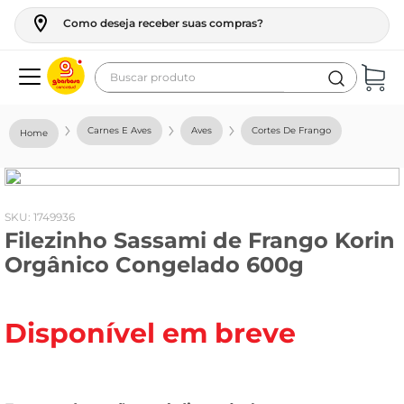
Como deseja receber suas compras?
Buscar produto
Termos mais buscados
Carnes E Aves
Aves
Cortes De Frango
geladeira
maquina lavar
fogao
:
1749936
Filezinho Sassami de Frango Korin
café
Orgânico Congelado 600g
cerveja
frango
Disponível em breve
leite
vinho
leite pó