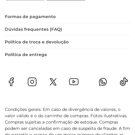
não apenas saborosa, mas também responsável.

Informações adicionais  

Este produto é ideal para quem busca uma 
Formas de pagamento
alimentação consciente e saudável. Com o 
Filezinho FGO Sassami Korin Org, você tem a 
Dúvidas frequentes (FAQ)
certeza de estar oferecendo o melhor para sua 
Política de troca e devolução
família, sem abrir mão do sabor e da praticidade. 
Aproveite para incluir essa opção em suas 
Política de entrega
refeições e descubra como é fácil comer bem
Condições gerais: Em caso de divergência de valores, o
valor válido é o do carrinho de compras. Fotos ilustrativas.
Compras sujeitas a confirmação de estoque. Compras
podem ser canceladas em caso de suspeita de fraude. A fim
de garantir o acesso de um maior número de clientes as