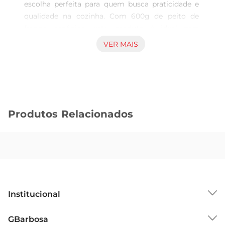
escolha perfeita para quem busca praticidade e 
qualidade na cozinha. Com 600g de peito de 
frango orgânico, este produto é ideal para 
preparar pratos variados, desde grelhados até 
VER MAIS
assados, garantindo um sabor irresistível e uma 
alimentação equilibrada. A carne é proveniente 
de aves criadas de forma sustentável, sem adição 
de hormônios ou antibióticos, promovendo uma 
refeição mais saudável para você e sua família.

Produtos Relacionados
Características e benefícios do produto  

Este filezinho se destaca por sua textura macia e 
suculenta, resultante de um processo cuidadoso 
de criação e manejo das aves. O frango orgânico 
é rico em proteínas, essencial para uma dieta 
nutritiva, e possui baixo teor de gordura, 
tornandose uma excelente opção para quem 
Institucional
deseja manter uma alimentação saudável. Além 
disso, a embalagem de 600g é prática e ideal 
Sobre o GBarbosa
GBarbosa
para o preparo de diversas receitas, facilitando o 