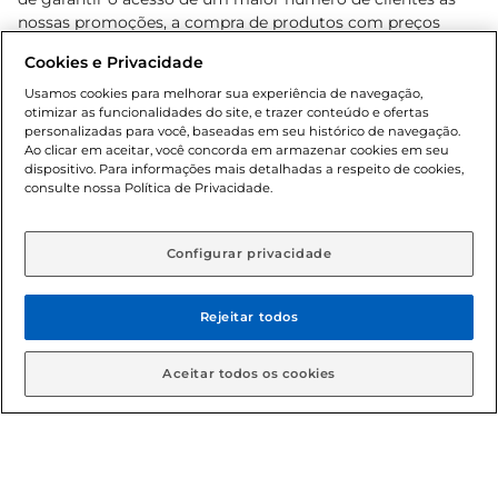
nossas promoções, a compra de produtos com preços
promocionais poderá ter sua quantidade limitada por
Cookies e Privacidade
cliente. Os preços, ofertas e condições são exclusivos para
o e-commerce e válidos durante o dia de hoje, podendo
Usamos cookies para melhorar sua experiência de navegação,
otimizar as funcionalidades do site, e trazer conteúdo e ofertas
sofrer alterações sem prévia notificação. Proibida a venda
personalizadas para você, baseadas em seu histórico de navegação.
de bebidas alcoólicas para menores de 18 anos, conforme
Ao clicar em aceitar, você concorda em armazenar cookies em seu
Lei n.º 8069/90, art. 81, inciso II (Estatuto da Criança e do
dispositivo. Para informações mais detalhadas a respeito de cookies,
Adolescente). Preços e condições exclusivos para o
consulte nossa Política de Privacidade.
www.gbarbosa.com.br
, podendo sofrer alterações sem
aviso prévio. O valor mínimo para as compras on-line é de
R$ 80,00.
Configurar privacidade
Rejeitar todos
© 2026 Copyright. Todos os direitos
reservados Gbarbosa.
Aceitar todos os cookies
Cencosud Brasil Comercial SA.CNPJ sob n° 39.346.861/0350-38 .
Sediada na Av. das Nações Unidas, 12.995, 21º andar, CEP: