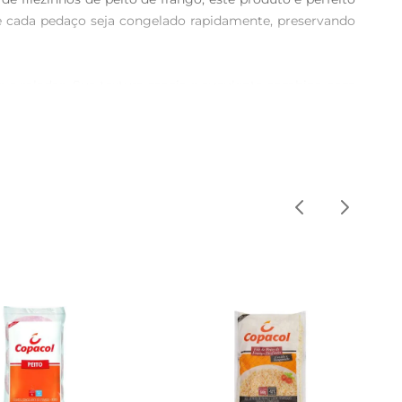
que cada pedaço seja congelado rapidamente, preservando 
os e saladas. Sua textura macia e suculenta combina com 
 se adapta facilmente a qualquer estilo de refeição, seja 
a. O descongelamento rápido e a facilidade de preparo 
saudável e saborosa. Além disso, a qualidade Sadia é 
 de qualidade e segurança alimentar. Cada porção é 
umidores. 

 do preparo. Isso ajuda a manter a textura e o sabor. 
mpanhamentos como arroz, legumes ou saladas para uma 