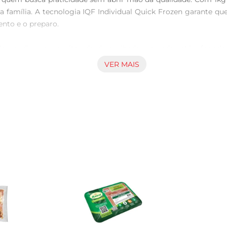
 a família. A tecnologia IQF Individual Quick Frozen garante 
nto e o preparo.

zado em diversas receitas, desde grelhadose assados até refogad
ê crie pratos variados e saborosos. Ideal para o dia a dia, ele
VER MAIS
ara preparar várias refeições, otimizando seu tempo na cozinh
m uma rotina agitada, mas não abre mão de uma alimentação 
do o melhor para sua família.

 frango de origem controlada, seguindo rigorosos padrões
e de aditivos artificiais, focando na saúde e bemestar dos cons
 descongelar o filezinho na geladeira por algumas horas antes
rinadas para realçar ainda mais o seu sabor. Sirva com aco