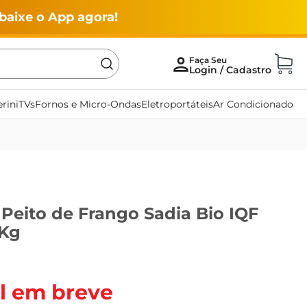
baixe o App agora!
rini
TVs
Fornos e Micro-Ondas
Eletroportáteis
Ar Condicionado
 Peito de Frango Sadia Bio IQF
1Kg
l em breve