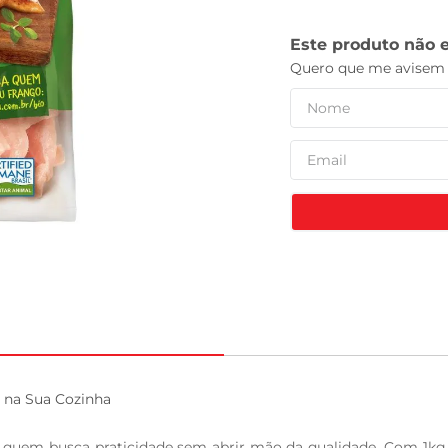
celular
 na Sua Cozinha

a quem busca praticidade sem abrir mão da qualidade. Com 1kg de