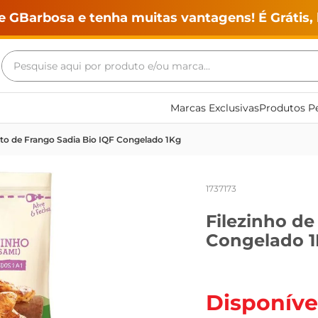
e GBarbosa e tenha muitas vantagens! É Grátis, 
Pesquise aqui por produto e/ou marca...
Termos mais buscados
Marcas Exclusivas
Produtos Pe
geladeira
ito de Frango Sadia Bio IQF Congelado 1Kg
maquina lavar
fogao
1737173
café
Filezinho de
cerveja
Congelado 
frango
leite
vinho
Disponíve
leite pó