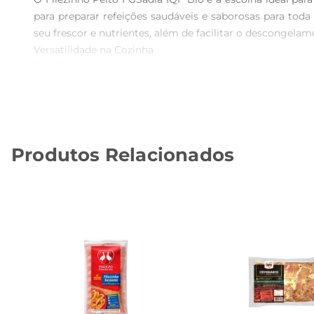
para preparar refeições saudáveis e saborosas para toda
seu frescor e nutrientes, além de facilitar o descongelame
Versatilidade na Cozinha  

Este filezinho é extremamente versátil e pode ser utili
diferentes temperos e acompanhamentos, permitindo que voc
um almoço rápido ou um jantar especial.

Praticidade e Economia  

Com a embalagem de 1kg, você tem a quantidade ideal p
Produtos Relacionados
tornam este produto uma excelente opção para quem te
sinônimo de confiança, garantindo que você está oferecen
Informações Técnicas  

O Filezinho Peito FG Sadia IQF Bio é produzido com
cuidadosamente selecionada para garantir um produto livr
Recomendações de Uso  

Para um melhor aproveitamento do produto, recomendase
Experimente temperálo com ervas frescas, limão ou ma
refeição completa e nutritiva.