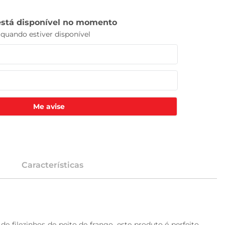
Me avise
Características
 filezinhos de peito de frango, este produto é perfeito 