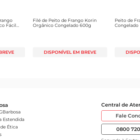
Frango
Filé de Peito de Frango Korin
Peito de F
co Fácil
Orgânico Congelado 600g
Congelado
 BREVE
DISPONÍVEL EM BREVE
DISPO
Central de At
osa
 GBarbosa
Fale Con
a Estendida
de Ética
0800 720 
s