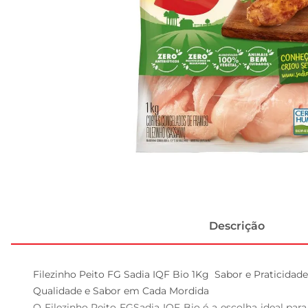
Descrição
Filezinho Peito FG Sadia IQF Bio 1Kg  Sabor e Praticidade
Qualidade e Sabor em Cada Mordida  

O Filezinho Peito FGSadia IQF Bio é a escolha ideal par