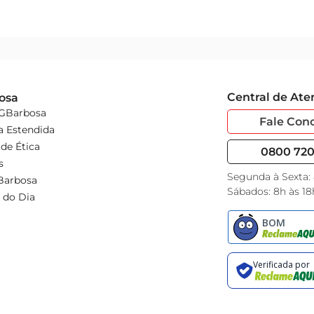
Central de At
osa
 GBarbosa
Fale Con
a Estendida
de Ética
0800 720 
s
Segunda à Sexta:
Barbosa
Sábados: 8h às 18
 do Dia