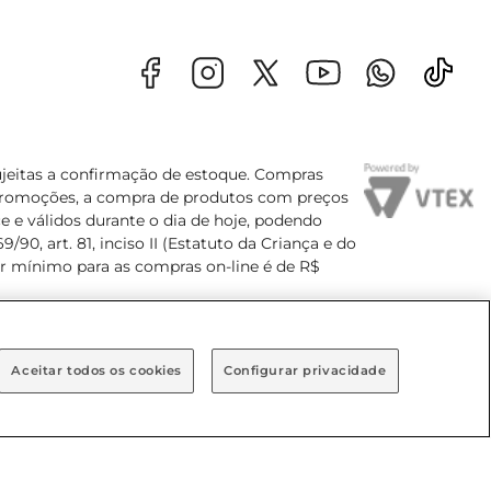
sujeitas a confirmação de estoque. Compras
s promoções, a compra de produtos com preços
e e válidos durante o dia de hoje, podendo
90, art. 81, inciso II (Estatuto da Criança e do
lor mínimo para as compras on-line é de R$
Aceitar todos os cookies
Configurar privacidade
Bairro Brooklin Paulista, na cidade de São Paulo - SP.