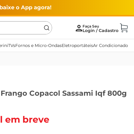
baixe o App agora!
rini
TVs
Fornos e Micro-Ondas
Eletroportáteis
Ar Condicionado
e Frango Copacol Sassami Iqf 800g
l em breve