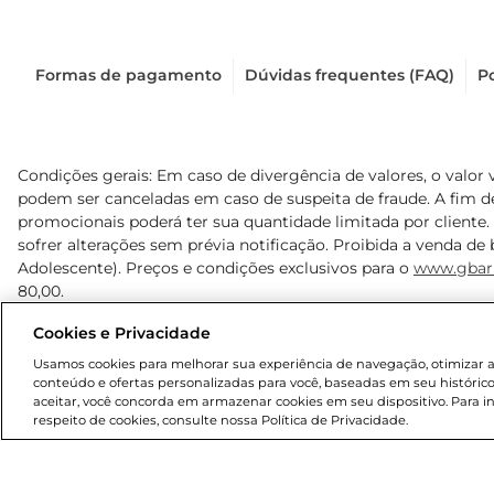
Formas de pagamento
Dúvidas frequentes (FAQ)
Po
Condições gerais: Em caso de divergência de valores, o valor 
podem ser canceladas em caso de suspeita de fraude. A fim 
promocionais poderá ter sua quantidade limitada por cliente.
sofrer alterações sem prévia notificação. Proibida a venda de b
Adolescente). Preços e condições exclusivos para o
www.gbar
80,00.
Cookies e Privacidade
© 2025 Copyright. Todos os direitos reservados Gbarbosa.
Usamos cookies para melhorar sua experiência de navegação, otimizar as 
conteúdo e ofertas personalizadas para você, baseadas em seu histórico
aceitar, você concorda em armazenar cookies em seu dispositivo. Para 
respeito de cookies, consulte nossa Política de Privacidade.
Cencosud Brasil Comercial SA.CNPJ sob n° 39.346.861/0350-3