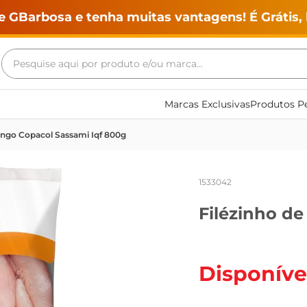
e GBarbosa e tenha muitas vantagens! É Grátis, 
Pesquise aqui por produto e/ou marca...
Termos mais buscados
Marcas Exclusivas
Produtos Pe
geladeira
rango Copacol Sassami Iqf 800g
maquina lavar
fogao
1533042
café
Filézinho d
cerveja
frango
vinho
Disponíve
leite
tv