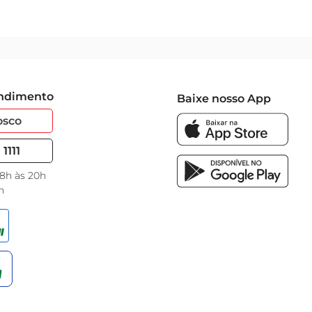
endimento
Baixe nosso App
osco
1111
 8h às 20h
h