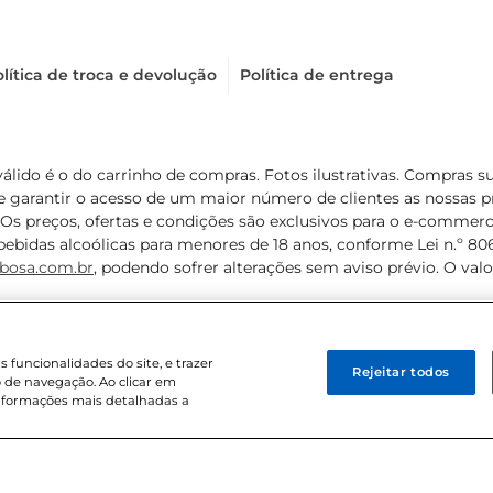
lítica de troca e devolução
Política de entrega
válido é o do carrinho de compras. Fotos ilustrativas. Compras 
de garantir o acesso de um maior número de clientes as nossa
 Os preços, ofertas e condições são exclusivos para o e-commerc
ebidas alcoólicas para menores de 18 anos, conforme Lei n.º 8069/
bosa.com.br
, podendo sofrer alterações sem aviso prévio. O va
funcionalidades do site, e trazer
Rejeitar todos
 de navegação. Ao clicar em
informações mais detalhadas a
8 . Sediada na Av. das Nações Unidas, 12.995, 21º andar, CEP: 04.578-000, 