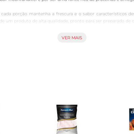
e cada porção mantenha a frescura e o sabor característicos d
de um produto de alta qualidade, pronto para ser preparado de d
 se adapta a várias receitas. Seja grelhado, assado ou na prepar
VER MAIS
 com legumes, arroz ou uma salada fresca para uma refeição 
e o preparo, resultando em pratos ainda mais saborosos. 

s à base de peixe na dieta, uma vez que proporciona opções saud
 terá uma alternativa prática para um almoço ou jantar delicioso