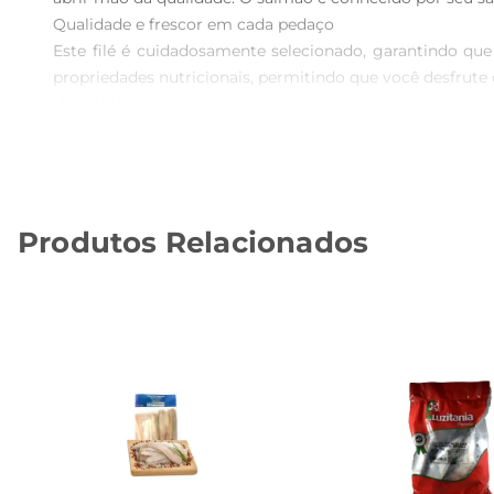
Qualidade e frescor em cada pedaço

Este filé é cuidadosamente selecionado, garantindo qu
propriedades nutricionais, permitindo que você desfrute 
Versatilidade na culinária

O Filé de Salmão Brazilian Fish é extremamente versátil e
macia e pelo sabor marcante. Experimente acompanhálo
contribui para que o filé mantenha sua suculência durant
Faça do salmão a estrela de seu cardápio

Produtos Relacionados
O produto é perfeito para quem deseja incluir mais prato
Brazilian Fish em sua geladeira, você garante que sempre