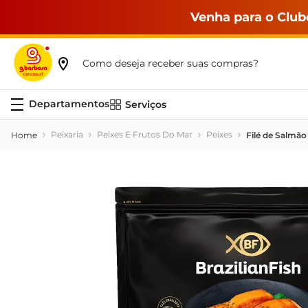
Venha para o Club
Como deseja receber suas compras?
Serviços
Peixaria
Peixes E Frutos Do Mar
Peixes
Filé de Salmão