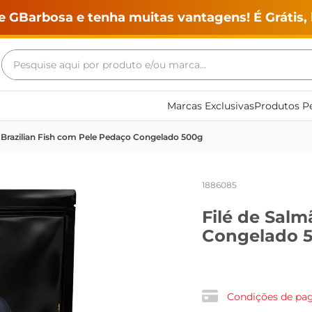
e GBarbosa e tenha muitas vantagens! É Grátis, 
Pesquise aqui por produto e/ou marca...
Termos mais buscados
Marcas Exclusivas
Produtos Pe
geladeira
 Brazilian Fish com Pele Pedaço Congelado 500g
maquina lavar
fogao
1886085
café
Filé de Salm
cerveja
Congelado 
frango
leite
vinho
Condições de p
leite pó