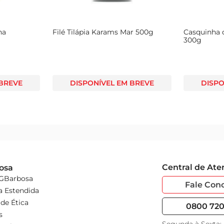
ha
Filé Tilápia Karams Mar 500g
Casquinha 
300g
 BREVE
DISPONÍVEL EM BREVE
DISPO
Central de At
osa
 GBarbosa
Fale Con
a Estendida
de Ética
0800 720 
s