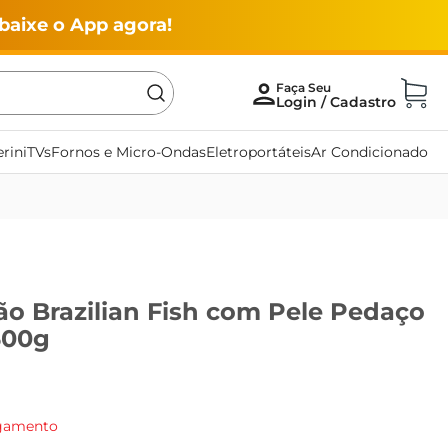
baixe o App agora!
rini
TVs
Fornos e Micro-Ondas
Eletroportáteis
Ar Condicionado
ão Brazilian Fish com Pele Pedaço
500g
agamento