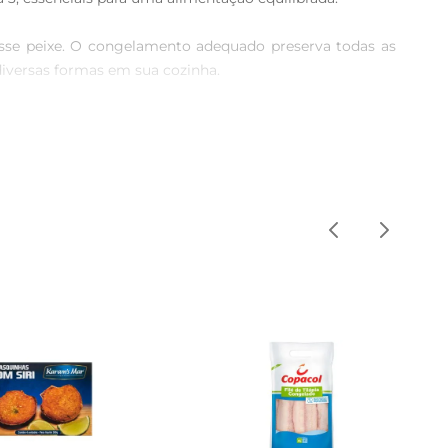
esse peixe. O congelamento adequado preserva todas as 
iversas formas em sua cozinha. 

ação de um delicioso ceviche, ele se destaca pela textura 
completa e nutritiva. Além disso, a presença da pele 
áveis e saborosas para o dia a dia. Com o Filé de Salmão 
, trazendo o gosto do Brasil direto para sua mesa.