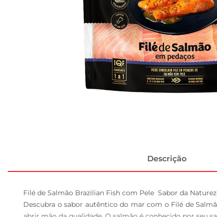
Descrição
Filé de Salmão Brazilian Fish com Pele  Sabor da Nature
Descubra o sabor autêntico do mar com o Filé de Salmão 
abrir mão da qualidade. O salmão é conhecido por seu sab