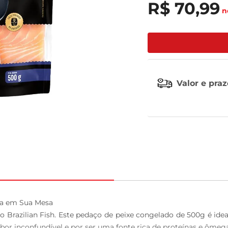
R$
70
,
99
n
tv
Valor e pra
za em Sua Mesa

Brazilian Fish. Este pedaço de peixe congelado de 500g é idea
or inconfundível e por ser uma fonte rica de proteínas e ômega 