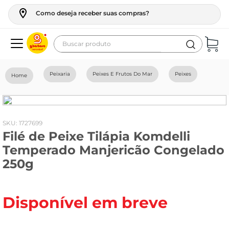
Como deseja receber suas compras?
Buscar produto
Termos mais buscados
Peixaria
Peixes E Frutos Do Mar
Peixes
geladeira
maquina lavar
fogao
:
1727699
Filé de Peixe Tilápia Komdelli
café
Temperado Manjericão Congelado
cerveja
250g
frango
leite
Disponível em breve
vinho
leite pó