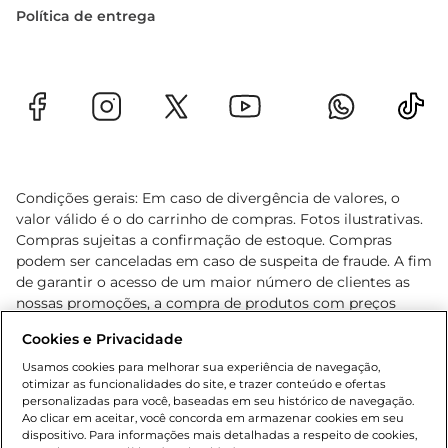
Política de entrega
Condições gerais: Em caso de divergência de valores, o
valor válido é o do carrinho de compras. Fotos ilustrativas.
Compras sujeitas a confirmação de estoque. Compras
podem ser canceladas em caso de suspeita de fraude. A fim
de garantir o acesso de um maior número de clientes as
nossas promoções, a compra de produtos com preços
promocionais poderá ter sua quantidade limitada por
Cookies e Privacidade
cliente. Os preços, ofertas e condições são exclusivos para
o e-commerce e válidos durante o dia de hoje, podendo
Usamos cookies para melhorar sua experiência de navegação,
otimizar as funcionalidades do site, e trazer conteúdo e ofertas
sofrer alterações sem prévia notificação. Proibida a venda
personalizadas para você, baseadas em seu histórico de navegação.
de bebidas alcoólicas para menores de 18 anos, conforme
Ao clicar em aceitar, você concorda em armazenar cookies em seu
Lei n.º 8069/90, art. 81, inciso II (Estatuto da Criança e do
dispositivo. Para informações mais detalhadas a respeito de cookies,