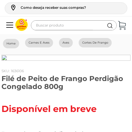
Como deseja receber suas compras?
Buscar produto
Termos mais buscados
Carnes E Aves
Aves
Cortes De Frango
geladeira
maquina lavar
fogao
:
1636106
Filé de Peito de Frango Perdigão
café
Congelado 800g
cerveja
frango
Disponível em breve
vinho
leite
tv