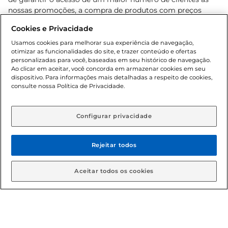
nossas promoções, a compra de produtos com preços
promocionais poderá ter sua quantidade limitada por
Cookies e Privacidade
cliente. Os preços, ofertas e condições são exclusivos para
o e-commerce e válidos durante o dia de hoje, podendo
Usamos cookies para melhorar sua experiência de navegação,
otimizar as funcionalidades do site, e trazer conteúdo e ofertas
sofrer alterações sem prévia notificação. Proibida a venda
personalizadas para você, baseadas em seu histórico de navegação.
de bebidas alcoólicas para menores de 18 anos, conforme
Ao clicar em aceitar, você concorda em armazenar cookies em seu
Lei n.º 8069/90, art. 81, inciso II (Estatuto da Criança e do
dispositivo. Para informações mais detalhadas a respeito de cookies,
Adolescente). Preços e condições exclusivos para o
consulte nossa Política de Privacidade.
www.gbarbosa.com.br
, podendo sofrer alterações sem
aviso prévio. O valor mínimo para as compras on-line é de
R$ 80,00.
Configurar privacidade
Rejeitar todos
© 2026 Copyright. Todos os direitos
reservados Gbarbosa.
Aceitar todos os cookies
Cencosud Brasil Comercial SA.CNPJ sob n° 39.346.861/0350-38 .
Sediada na Av. das Nações Unidas, 12.995, 21º andar, CEP: