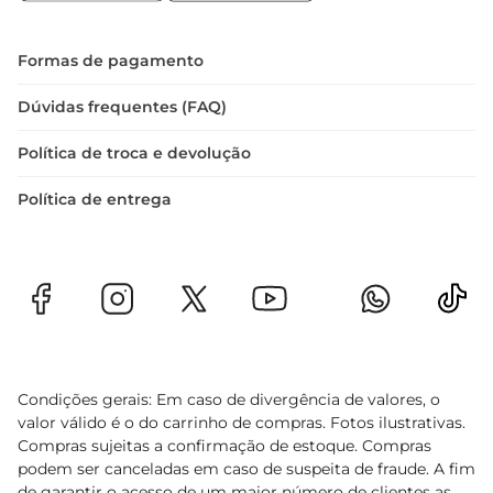
O frango deve ser mantido congelado até o 
momento do uso. Após descongelado, 
recomendase que seja consumido em até 48 
Formas de pagamento
horas para garantir a qualidade e frescor do 
produto. Sempre verifique a data de validade e as 
Dúvidas frequentes (FAQ)
condições de armazenamento para assegurar que 
Política de troca e devolução
você está consumindo um alimento seguro.
Política de entrega
Condições gerais: Em caso de divergência de valores, o
valor válido é o do carrinho de compras. Fotos ilustrativas.
Compras sujeitas a confirmação de estoque. Compras
podem ser canceladas em caso de suspeita de fraude. A fim
de garantir o acesso de um maior número de clientes as