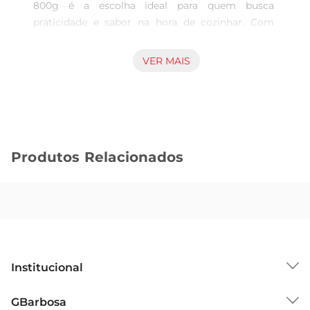
800g é a escolha ideal para quem busca 
praticidade e sabor na hora de cozinhar. Com 
cortes selecionados, esse frango é perfeito para 
diversas preparações, desde grelhados até 
VER MAIS
ensopados, garantindo que você tenha sempre 
uma refeição deliciosa à mão.

Qualidade garantida  

Produzido com frango de alta qualidade, o File 
Peito de Frango Perdigo é congelado 
Produtos Relacionados
rapidamenteapós o abate, preservando seu 
frescor e nutrientes. Isso significa que você pode 
contar com um produto que não só é saboroso, 
mas também seguro e saudável para toda a 
família. A marca Perdigo é reconhecida no Brasil 
pela sua dedicação à qualidade e ao bemestar 
animal, assegurando que você leve para casa um 
Institucional
produto de confiança.

Pronto para o seu jeito de cozinhar  

Sobre o GBarbosa
GBarbosa
Com 800g de peito de frango, você pode 