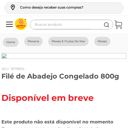
Como deseja receber suas compras?
Buscar produto
Termos mais buscados
Peixaria
Peixes E Frutos Do Mar
Peixes
geladeira
maquina lavar
fogao
:
1879894
Filé de Abadejo Congelado 800g
café
cerveja
Disponível em breve
frango
vinho
leite
tv