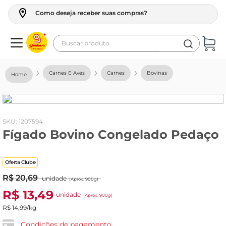
Como deseja receber suas compras?
Buscar produto
Termos mais buscados
Carnes E Aves
Carnes
Bovinas
geladeira
maquina lavar
fogao
:
1207594
Fígado Bovino Congelado Pedaço
café
cerveja
Oferta Clube
frango
R$
20
,
69
unidade
(Aprox. 900g)
leite
R$
13
,
49
unidade
(Aprox. 900g)
vinho
R$
14
,
99
/kg
leite pó
Condições de pagamento