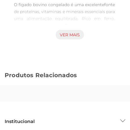
O fígado bovino congelado é uma excelentefonte 
de proteínas, vitaminas e minerais essenciais para 
uma alimentação equilibrada. Rico em ferro, 
vitamina A e complexo B, esse alimento é ideal 
para quem busca fortalecer a saúde e aumentar a 
VER MAIS
energia no dia a dia. Perfeito para preparar pratos 
saborosos e nutritivos, o fígado é uma escolha 
inteligente para quem valoriza uma dieta 
saudável.

Versatilidade na preparação  

Produtos Relacionados
Esse corte de carne é extremamente versátil e 
pode ser preparado de diversas maneiras. Seja 
grelhado, cozido ou em receitas tradicionais 
como patês emolhos, o fígado bovino se adapta a 
diferentes paladares e estilos de cozinha. 
Experimente combinálo com temperos variados 
e acompanhamentos que realcem seu sabor, 
Institucional
como cebolas caramelizadas ou ervas frescas.
