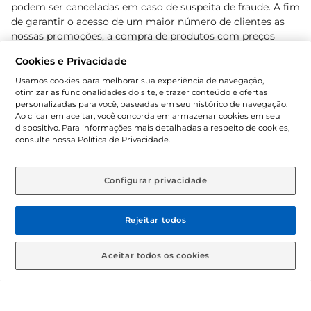
podem ser canceladas em caso de suspeita de fraude. A fim
de garantir o acesso de um maior número de clientes as
nossas promoções, a compra de produtos com preços
promocionais poderá ter sua quantidade limitada por
Cookies e Privacidade
cliente. Os preços, ofertas e condições são exclusivos para
o e-commerce e válidos durante o dia de hoje, podendo
Usamos cookies para melhorar sua experiência de navegação,
otimizar as funcionalidades do site, e trazer conteúdo e ofertas
sofrer alterações sem prévia notificação. Proibida a venda
personalizadas para você, baseadas em seu histórico de navegação.
de bebidas alcoólicas para menores de 18 anos, conforme
Ao clicar em aceitar, você concorda em armazenar cookies em seu
Lei n.º 8069/90, art. 81, inciso II (Estatuto da Criança e do
dispositivo. Para informações mais detalhadas a respeito de cookies,
Adolescente). Preços e condições exclusivos para o
consulte nossa Política de Privacidade.
www.gbarbosa.com.br
, podendo sofrer alterações sem
aviso prévio. O valor mínimo para as compras on-line é de
R$ 80,00.
Configurar privacidade
Rejeitar todos
© 2026 Copyright. Todos os direitos
reservados Gbarbosa.
Aceitar todos os cookies
Cencosud Brasil Comercial SA.CNPJ sob n° 39.346.861/0350-38 .