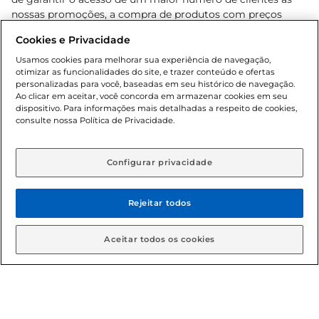
nossas promoções, a compra de produtos com preços
promocionais poderá ter sua quantidade limitada por
Cookies e Privacidade
cliente. Os preços, ofertas e condições são exclusivos para
o e-commerce e válidos durante o dia de hoje, podendo
Usamos cookies para melhorar sua experiência de navegação,
otimizar as funcionalidades do site, e trazer conteúdo e ofertas
sofrer alterações sem prévia notificação. Proibida a venda
personalizadas para você, baseadas em seu histórico de navegação.
de bebidas alcoólicas para menores de 18 anos, conforme
Ao clicar em aceitar, você concorda em armazenar cookies em seu
Lei n.º 8069/90, art. 81, inciso II (Estatuto da Criança e do
dispositivo. Para informações mais detalhadas a respeito de cookies,
Adolescente). Preços e condições exclusivos para o
consulte nossa Política de Privacidade.
www.gbarbosa.com.br
, podendo sofrer alterações sem
aviso prévio. O valor mínimo para as compras on-line é de
R$ 80,00.
Configurar privacidade
Rejeitar todos
© 2026 Copyright. Todos os direitos
reservados Gbarbosa.
Aceitar todos os cookies
Cencosud Brasil Comercial SA.CNPJ sob n° 39.346.861/0350-38 .
Sediada na Av. das Nações Unidas, 12.995, 21º andar, CEP: