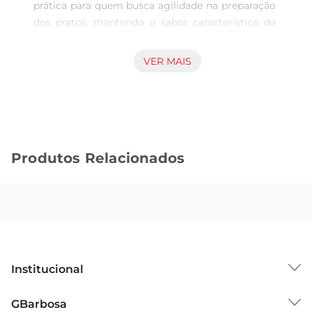
prática para quem busca agilidade na preparação 
dos pratos, mantendo o sabor característico da 
marca. Ideal para adicionar em sanduíches, 
saladas ou combinados quentes, este produto 
VER MAIS
contribui para refeições rápidas e equilibradas, 
atendendo diferentes momentos do dia com 
facilidade. Qualidade e conservação O formato 
em lata permite ótima conservação, 
preservandoas características do fiambre até o 
Produtos Relacionados
momento do consumo. A embalagem assegura o 
produto contra agentes externos, facilitando o 
armazenamento em alacenas e dispensando 
refrigeração antes da abertura. Além disso, seu 
conteúdo é adequado para servir como 
complemento nutritivo em diversas preparações 
culinárias. Utilização e sugestões O fiambre é 
Institucional
versátil e pode ser incorporado em receitas 
variadas, incluindo pratos tradicionais ou 
Sobre o GBarbosa
GBarbosa
novidades que agreguem sabor e praticidade ao 