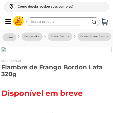
Como deseja receber suas compras?
Buscar produto
Termos mais buscados
Congelados
Pratos Prontos
Outros Pratos Prontos
geladeira
maquina lavar
fogao
:
1889021
Fiambre de Frango Bordon Lata
café
320g
cerveja
frango
Disponível em breve
leite
vinho
leite pó