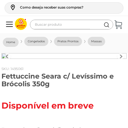
Como deseja receber suas compras?
Buscar produto
Termos mais buscados
Congelados
Pratos Prontos
Massas
geladeira
maquina lavar
fogao
:
1495061
Fettuccine Seara c/ Levíssimo e
café
Brócolis 350g
cerveja
frango
Disponível em breve
vinho
leite
tv