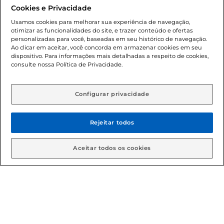
promocionais poderá ter sua quantidade limitada por
Cookies e Privacidade
cliente. Os preços, ofertas e condições são exclusivos para
o e-commerce e válidos durante o dia de hoje, podendo
Usamos cookies para melhorar sua experiência de navegação,
otimizar as funcionalidades do site, e trazer conteúdo e ofertas
sofrer alterações sem prévia notificação. Proibida a venda
personalizadas para você, baseadas em seu histórico de navegação.
de bebidas alcoólicas para menores de 18 anos, conforme
Ao clicar em aceitar, você concorda em armazenar cookies em seu
Lei n.º 8069/90, art. 81, inciso II (Estatuto da Criança e do
dispositivo. Para informações mais detalhadas a respeito de cookies,
Adolescente). Preços e condições exclusivos para o
consulte nossa Política de Privacidade.
www.gbarbosa.com.br
, podendo sofrer alterações sem
aviso prévio. O valor mínimo para as compras on-line é de
R$ 80,00.
Configurar privacidade
Rejeitar todos
© 2026 Copyright. Todos os direitos
reservados Gbarbosa.
Aceitar todos os cookies
Cencosud Brasil Comercial SA.CNPJ sob n° 39.346.861/0350-38 .
Sediada na Av. das Nações Unidas, 12.995, 21º andar, CEP:
04.578-000, Bairro Brooklin Paulista, na cidade de São Paulo -
SP.