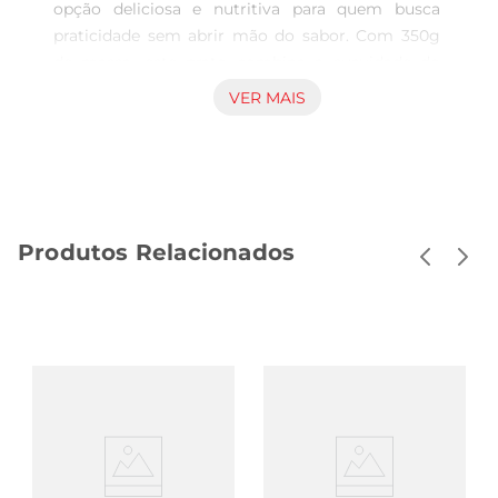
opção deliciosa e nutritiva para quem busca 
praticidade sem abrir mão do sabor. Com 350g 
de massa, este prato combina a suavidade do 
fettutine com a proteína magra do peru e o 
VER MAIS
frescor dos brócolis, proporcionando uma 
refeição equilibrada e cheia de sabor. Ideal para o 
dia a dia, é uma escolha perfeita para almoços e 
jantares em família.

Ingredientes selecionados para qualidade 
Produtos Relacionados
superior  

Elaborado com ingredientes de alta qualidade, o 
Fettutine Seara é uma opção que se destaca pela 
sua composição. Operu, fonte de proteína, é 
acompanhado por brócolis, um vegetal rico em 
vitaminas e minerais, que complementa 
perfeitamente o prato. Essa combinação não só 
enriquece o sabor, mas também agrega valor 
nutricional à sua refeição, tornandoa mais 
saudável e satisfatória.
