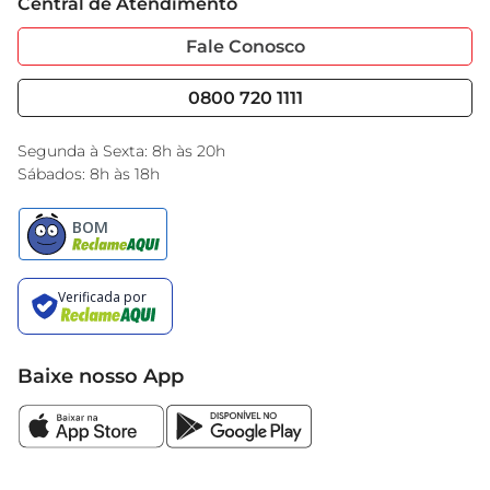
refeição única.
Central de Atendimento
Sobre Privacidade
Garantia Estendida
Portal do Fornecedo
Código de Ética
Fale Conosco
Nossas Lojas
Serviços
Cencosud Media
Blog GBarbosa
0800 720 1111
Black Friday
Encarte do Dia
Segunda à Sexta: 8h às 20h
Sábados: 8h às 18h
Baixe nosso App