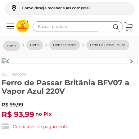
Como deseja receber suas compras?
Buscar produto
Termos mais buscados
Eletro
Eletroportáteis
Ferro De Passar Roupa
geladeira
maquina lavar
fogao
:
1882228
Ferro de Passar Britânia BFV07 a
café
Vapor Azul 220V
cerveja
R$
99
frango
,
99
R$
93
,
99
no Pix
leite
vinho
Condições de pagamento
leite pó