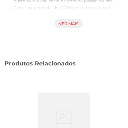
quem busca eficiência na hora de passar roupas. 
Com sua potência de 1200W, este ferro a vapor 
proporciona um deslizamento suave e eficaz 
sobre os tecidos, eliminando até mesmo as rugas 
VER MAIS
mais difíceis. Seu design ergonômico e 
levefacilita o manuseio, permitindo que você 
passe suas roupas com conforto e agilidade.

Recursos Práticos para o Dia a Dia  

Este modelo conta com um reservatório de água 
Produtos Relacionados
de 200ml, que possibilita um uso contínuo por 
mais tempo, sem a necessidade de 
reabastecimento frequente. A função de vapor 
vertical é perfeita para desamassar roupas 
penduradas, como vestidos e camisas, garantindo 
resultadosimpecáveis sem a necessidade de uma 
tábua de passar. Além disso, o ferro possui um 
sistema antigotejamento que evita manchas 
indesejadas nos tecidos.

Segurança e Confiabilidade  
