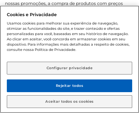
nossas promoções, a compra de produtos com preços
promocionais poderá ter sua quantidade limitada por
Cookies e Privacidade
cliente. Os preços, ofertas e condições são exclusivos para
o e-commerce e válidos durante o dia de hoje, podendo
Usamos cookies para melhorar sua experiência de navegação,
otimizar as funcionalidades do site, e trazer conteúdo e ofertas
sofrer alterações sem prévia notificação. Proibida a venda
personalizadas para você, baseadas em seu histórico de navegação.
de bebidas alcoólicas para menores de 18 anos, conforme
Ao clicar em aceitar, você concorda em armazenar cookies em seu
Lei n.º 8069/90, art. 81, inciso II (Estatuto da Criança e do
dispositivo. Para informações mais detalhadas a respeito de cookies,
Adolescente). Preços e condições exclusivos para o
consulte nossa Política de Privacidade.
www.gbarbosa.com.br
, podendo sofrer alterações sem
aviso prévio. O valor mínimo para as compras on-line é de
R$ 80,00.
Configurar privacidade
Rejeitar todos
© 2026 Copyright. Todos os direitos
reservados Gbarbosa.
Aceitar todos os cookies
Cencosud Brasil Comercial SA.CNPJ sob n° 39.346.861/0350-38 .
Sediada na Av. das Nações Unidas, 12.995, 21º andar, CEP: