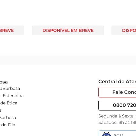
 BREVE
DISPONÍVEL EM BREVE
DISPO
Central de At
osa
 GBarbosa
Fale Con
a Estendida
de Ética
0800 720 
s
Segunda à Sexta:
Barbosa
Sábados: 8h às 18
 do Dia