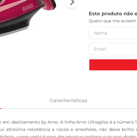
tv
Características
ido em deslizamento by Arno. A linha Arno Ultragliss é a número
ui altíssima resistência a riscos e arranhões, não deixa brilh
90g/min, vapor vertical para desamassar cortinas e roupas diret