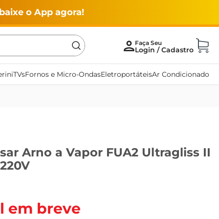
baixe o App agora!
rini
TVs
Fornos e Micro-Ondas
Eletroportáteis
Ar Condicionado
sar Arno a Vapor FUA2 Ultragliss II
 220V
l em breve