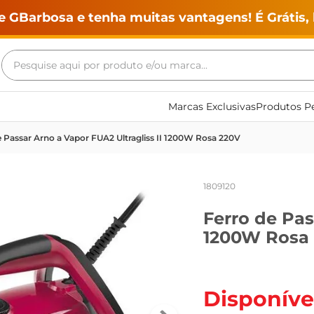
e GBarbosa e tenha muitas vantagens! É Grátis, 
Pesquise aqui por produto e/ou marca...
Termos mais buscados
Marcas Exclusivas
Produtos Pe
geladeira
e Passar Arno a Vapor FUA2 Ultragliss II 1200W Rosa 220V
maquina lavar
fogao
1809120
café
Ferro de Pas
cerveja
1200W Rosa
frango
leite
vinho
Disponíve
leite pó