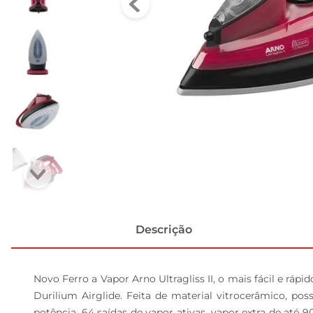
Descrição
Novo Ferro a Vapor Arno Ultragliss II, o mais fácil e ráp
Durilium Airglide. Feita de material vitrocerâmico, poss
potência, 64 saídas de vapor ativas, vapor extra de até 