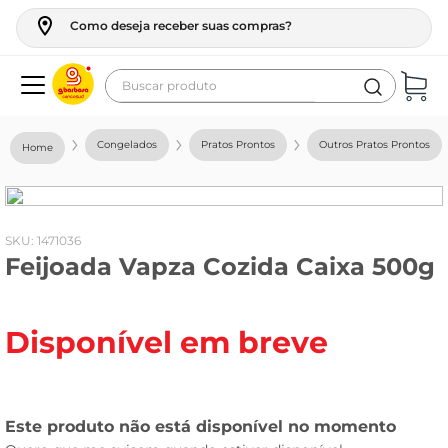
Como deseja receber suas compras?
Buscar produto
Termos mais buscados
Congelados
Pratos Prontos
Outros Pratos Prontos
geladeira
maquina lavar
fogao
:
1471036
Feijoada Vapza Cozida Caixa 500g
café
cerveja
Disponível em breve
frango
leite
vinho
leite pó