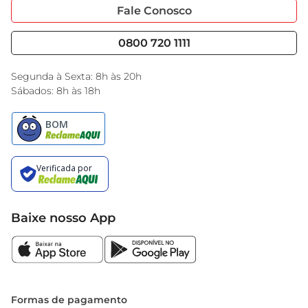
Portal do Fornecedo
Código de Ética
Fale Conosco
Nossas Lojas
Serviços
Cencosud Media
Blog GBarbosa
0800 720 1111
Black Friday
Encarte do Dia
Segunda à Sexta: 8h às 20h
Sábados: 8h às 18h
Baixe nosso App
Formas de pagamento