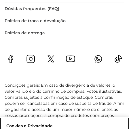
Dúvidas frequentes (FAQ)
Política de troca e devolução
Política de entrega
Condições gerais: Em caso de divergência de valores, o
valor válido é o do carrinho de compras. Fotos ilustrativas.
Compras sujeitas a confirmação de estoque. Compras
podem ser canceladas em caso de suspeita de fraude. A fim
de garantir o acesso de um maior número de clientes as
nossas promoções, a compra de produtos com preços
promocionais poderá ter sua quantidade limitada por
Cookies e Privacidade
cliente. Os preços, ofertas e condições são exclusivos para