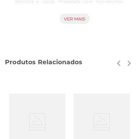
deliciosa e rápida. Preparada com ingredientes 
selecionados, essa feijoada traz o verdadeiro 
sabor da culinária brasileira, ideal para aqueles 
VER MAIS
momentos em que o tempo é curto, mas o 
desejo de uma boa comida não diminui. Com ela, 
você poderá desfrutar de um prato típico que 
agrada a todos os paladares.

Praticidade e qualidade

Produtos Relacionados
Este produto é cozido a vapor, o que preserva 
não apenas o sabor, mas também os nutrientes 
dos ingredientes. A embalagem de 500g é ideal 
para uma refeição individual ou para 
compartilhar em um almoço em família. Basta 
aquecer e servir, tornando o processo de preparo 
simples e rápido, sem abrir mão da qualidade e 
do sabor que você espera de uma boa feijoada.

Uma combinação de sabores

A Feijoada Vapzaé composta por feijão preto, 
carnes selecionadas e temperos que garantem 