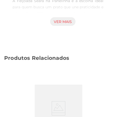
A Feijoada Seara na Panelinha é a escolha ideal 
para quem busca um prato que une praticidade e 
sabor. Com 300g de uma combinação rica de 
feijão preto, carnes selecionadas e temperos 
VER MAIS
especiais, essa feijoada traz o autêntico gosto da 
culinária brasileira diretamente para sua mesa. 
Perfeita para aqueles dias em que o tempo é 
curto, mas o desejo por uma refeição completa 
não diminui.

Produtos Relacionados
Ingredientes de qualidade para um sabor 
inigualável  

Preparada com ingredientes de alta qualidade, a 
Feijoada Seara é feita com feijão preto cozido 
lentamente, que garante uma textura macia e 
saborosa. As carnes, cuidadosamente escolhidas, 
adicionam um toque especial ao prato, tornando 
cada garfada uma experiência deliciosa. Os 
temperos, que são a alma da feijoada, são 