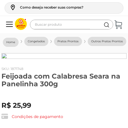
Como deseja receber suas compras?
Buscar produto
Termos mais buscados
Congelados
Pratos Prontos
Outros Pratos Prontos
geladeira
maquina lavar
fogao
:
1871748
Feijoada com Calabresa Seara na
café
Panelinha 300g
cerveja
frango
R$
25
,
99
vinho
leite
Condições de pagamento
tv