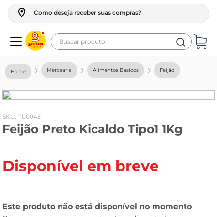
Como deseja receber suas compras?
Buscar produto
Termos mais buscados
Mercearia
Alimentos Basicos
Feijão
geladeira
maquina lavar
fogao
:
1100045
Feijão Preto Kicaldo Tipo1 1Kg
café
cerveja
Disponível em breve
frango
leite
vinho
leite pó