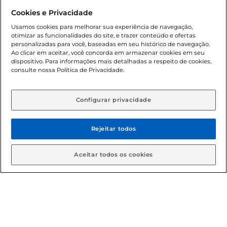
promocionais poderá ter sua quantidade limitada por
Cookies e Privacidade
cliente. Os preços, ofertas e condições são exclusivos para
o e-commerce e válidos durante o dia de hoje, podendo
Usamos cookies para melhorar sua experiência de navegação,
otimizar as funcionalidades do site, e trazer conteúdo e ofertas
sofrer alterações sem prévia notificação. Proibida a venda
personalizadas para você, baseadas em seu histórico de navegação.
de bebidas alcoólicas para menores de 18 anos, conforme
Ao clicar em aceitar, você concorda em armazenar cookies em seu
Lei n.º 8069/90, art. 81, inciso II (Estatuto da Criança e do
dispositivo. Para informações mais detalhadas a respeito de cookies,
Adolescente). Preços e condições exclusivos para o
consulte nossa Política de Privacidade.
www.gbarbosa.com.br
, podendo sofrer alterações sem
aviso prévio. O valor mínimo para as compras on-line é de
R$ 80,00.
Configurar privacidade
Rejeitar todos
© 2026 Copyright. Todos os direitos
reservados Gbarbosa.
Aceitar todos os cookies
Cencosud Brasil Comercial SA.CNPJ sob n° 39.346.861/0350-38 .
Sediada na Av. das Nações Unidas, 12.995, 21º andar, CEP:
04.578-000, Bairro Brooklin Paulista, na cidade de São Paulo -
SP.