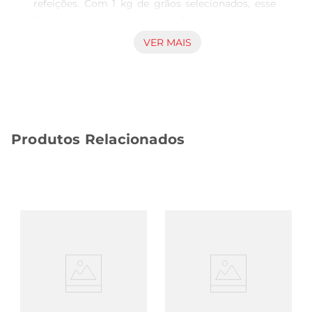
refeições. Com 1 kg de grãos selecionados, esse 
feijão é rico em proteínas, fibras e nutrientes 
essenciais, tornandose um ingrediente versátil 
VER MAIS
para diversas receitas. Seja em um tradicional 
feijão tropeiro, uma saborosa feijoada ou até 
mesmo em saladas, ele agrega valor nutricional e 
um gosto inconfundível aos pratos.

Qualidade Superior  

Produtos Relacionados
Produzido com rigorosos padrões de qualidade, o 
Feijão Preto Kicaldo T1 passa por um cuidadoso 
processo de seleção e embalagem, garantindo 
que você receba apenas os melhores grãos. Cada 
pacote é cuidadosamente fechado para preservar 
a frescura e o sabor, permitindo que você 
desfrute de um produto que mantém suas 
características naturais.

Fácil Preparo  

O preparo do Feijão Preto Kicaldo T1 é simples e 
prático. Após a escolha dos grãos, recomendase a 