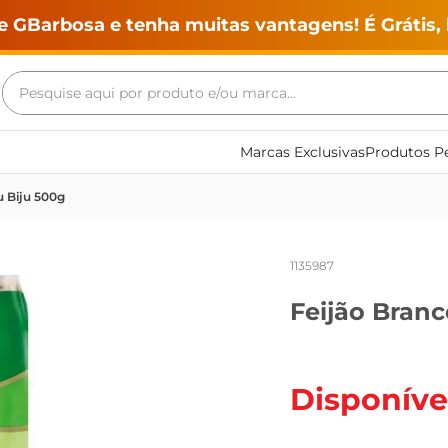
e GBarbosa e tenha muitas vantagens! É Grátis, 
Pesquise aqui por produto e/ou marca...
Termos mais buscados
Marcas Exclusivas
Produtos Pe
geladeira
u Biju 500g
maquina lavar
fogao
1135987
café
Feijão Bran
cerveja
frango
leite
Disponíve
vinho
leite pó