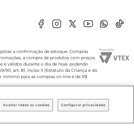
sujeitas a confirmação de estoque. Compras
s promoções, a compra de produtos com preços
e e válidos durante o dia de hoje, podendo
90, art. 81, inciso II (Estatuto da Criança e do
lor mínimo para as compras on-line é de R$
Aceitar todos os cookies
Configurar privacidade
Bairro Brooklin Paulista, na cidade de São Paulo - SP.