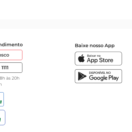
endimento
Baixe nosso App
osco
1111
 8h às 20h
h