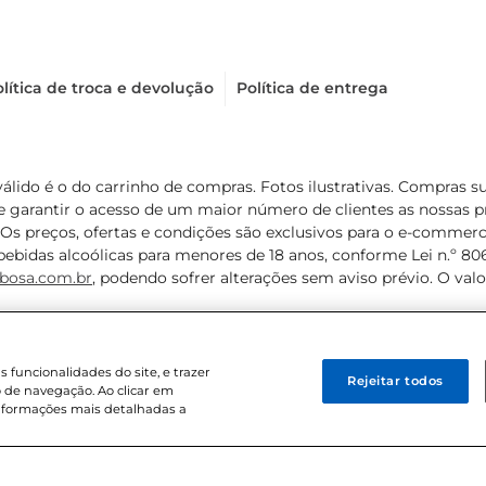
lítica de troca e devolução
Política de entrega
válido é o do carrinho de compras. Fotos ilustrativas. Compras 
de garantir o acesso de um maior número de clientes as nossa
 Os preços, ofertas e condições são exclusivos para o e-commerc
ebidas alcoólicas para menores de 18 anos, conforme Lei n.º 8069/
bosa.com.br
, podendo sofrer alterações sem aviso prévio. O va
funcionalidades do site, e trazer
Rejeitar todos
 de navegação. Ao clicar em
informações mais detalhadas a
8 . Sediada na Av. das Nações Unidas, 12.995, 21º andar, CEP: 04.578-000, 