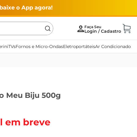
baixe o App agora!
rini
TVs
Fornos e Micro-Ondas
Eletroportáteis
Ar Condicionado
co Meu Biju 500g
l em breve