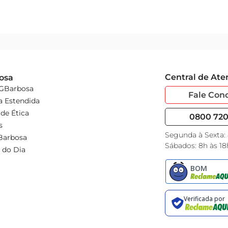
Central de At
osa
 GBarbosa
Fale Con
a Estendida
de Ética
0800 720 
s
Segunda à Sexta:
Barbosa
Sábados: 8h às 18
 do Dia