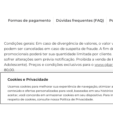
Formas de pagamento
Dúvidas frequentes (FAQ)
Po
Condições gerais: Em caso de divergência de valores, o valor 
podem ser canceladas em caso de suspeita de fraude. A fim 
promocionais poderá ter sua quantidade limitada por cliente.
sofrer alterações sem prévia notificação. Proibida a venda de b
Adolescente). Preços e condições exclusivos para o
www.gbar
80,00.
Cookies e Privacidade
© 2025 Copyright. Todos os direitos reservados Gbarbosa.
Usamos cookies para melhorar sua experiência de navegação, otimizar as 
conteúdo e ofertas personalizadas para você, baseadas em seu histórico
aceitar, você concorda em armazenar cookies em seu dispositivo. Para 
respeito de cookies, consulte nossa Política de Privacidade.
Cencosud Brasil Comercial SA.CNPJ sob n° 39.346.861/0350-3