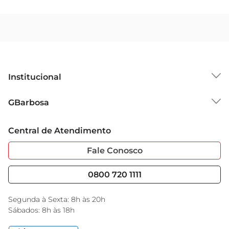
Institucional
Sobre o GBarbosa
GBarbosa
Grupo Cencosud
Trabalhe Conosco
Cartão GBarbosa
Central de Atendimento
Sobre Privacidade
Garantia Estendida
Portal do Fornecedo
Código de Ética
Fale Conosco
Nossas Lojas
Serviços
Cencosud Media
Blog GBarbosa
0800 720 1111
Black Friday
Encarte do Dia
Segunda à Sexta: 8h às 20h
Sábados: 8h às 18h