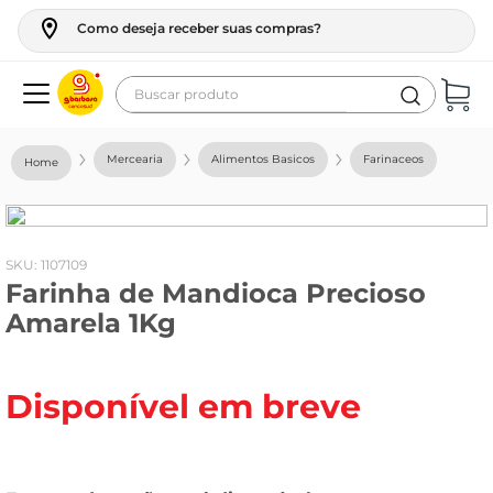
Como deseja receber suas compras?
Buscar produto
Termos mais buscados
Mercearia
Alimentos Basicos
Farinaceos
geladeira
maquina lavar
fogao
:
1107109
Farinha de Mandioca Precioso
café
Amarela 1Kg
cerveja
frango
Disponível em breve
leite
vinho
leite pó