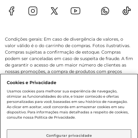
Condições gerais: Em caso de divergência de valores, o
valor válido é o do carrinho de compras. Fotos ilustrativas.
Compras sujeitas a confirmação de estoque. Compras
podem ser canceladas em caso de suspeita de fraude. A fim
de garantir o acesso de um maior número de clientes as
nossas promoções, a compra de produtos com preços
promocionais poderá ter sua quantidade limitada por
Cookies e Privacidade
cliente. Os preços, ofertas e condições são exclusivos para
o e-commerce e válidos durante o dia de hoje, podendo
Usamos cookies para melhorar sua experiência de navegação,
otimizar as funcionalidades do site, e trazer conteúdo e ofertas
sofrer alterações sem prévia notificação. Proibida a venda
personalizadas para você, baseadas em seu histórico de navegação.
de bebidas alcoólicas para menores de 18 anos, conforme
Ao clicar em aceitar, você concorda em armazenar cookies em seu
Lei n.º 8069/90, art. 81, inciso II (Estatuto da Criança e do
dispositivo. Para informações mais detalhadas a respeito de cookies,
Adolescente). Preços e condições exclusivos para o
consulte nossa Política de Privacidade.
www.gbarbosa.com.br
, podendo sofrer alterações sem
aviso prévio. O valor mínimo para as compras on-line é de
R$ 80,00.
Configurar privacidade