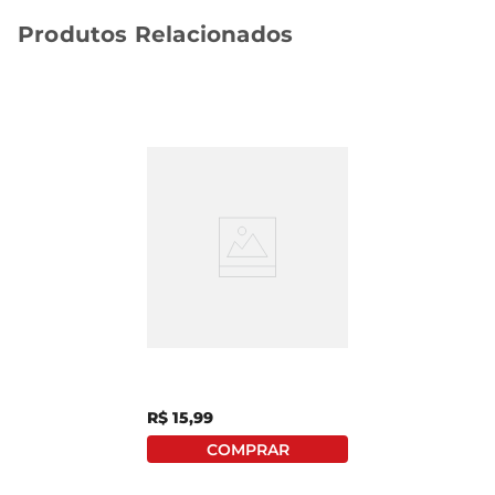
Produtos Relacionados
Beiju Recheio De Coco
Com Goiabada Delícias
Do Sertão 180g
R$
15
,
99