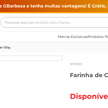
e GBarbosa e tenha muitas vantagens! É Grátis, 
Pesquise aqui por produto e/ou marca...
Termos mais buscados
Marcas Exclusivas
Produtos Pe
geladeira
er 150g
maquina lavar
fogao
1873809
café
Farinha de C
cerveja
frango
leite
Disponíve
vinho
leite pó