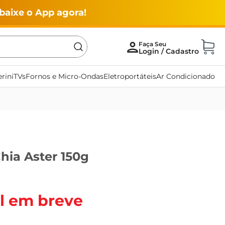
baixe o App agora!
rini
TVs
Fornos e Micro-Ondas
Eletroportáteis
Ar Condicionado
hia Aster 150g
l em breve