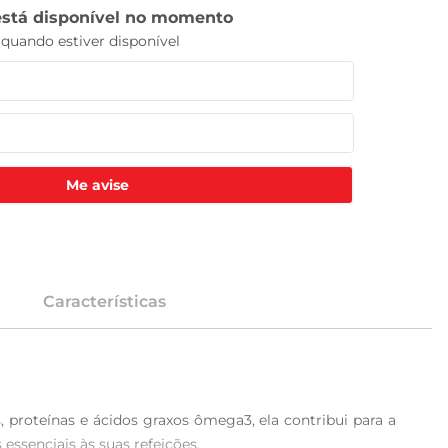
Me avise
Características
 proteínas e ácidos graxos ômega3, ela contribui para a 
essenciais às suas refeições.
