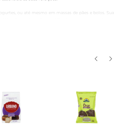
s, iogurtes, ou até mesmo em massas de pães e bolos. Sua 
. Além disso, ela pode ser utilizada como espessante em 
Você pode usála em preparações frias ou quentes, sempre 
 das receitas, mas também aumenta a saciedade, ajudando 
idade significativa de fibras, que favorecem a saúde 
presentes na chia são conhecidos por suas propriedades 
 direta. Após aberto, o ideal é consumir em até 3 meses 
ra novas formas de enriquecer suas receitas com saúde e 