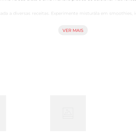
cionada a diversas receitas. Experimente misturála em smoothie
 proporcionando um leve sabor de nozes que enriquece o paladar
rinhas tradicionais.

VER MAIS
hia, recomendase consumir de 1 a 2 colheres de sopa por dia. 
ua e forma um gel. Essa característica não só melhora a textura
 uma fonte rica de nutrientes. Cada porção contém uma quant
e reparação dos tecidos. Além disso, os ácidos graxos ômega3 
 recomendase armazenála em um local fresco e seco, longe da luz
ar é uma escolha inteligente e saborosa. Experimente e descub