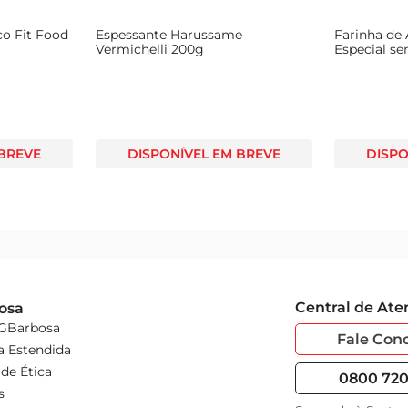
co Fit Food
Espessante Harussame
Farinha de
Vermichelli 200g
Especial s
 BREVE
DISPONÍVEL EM BREVE
DISPO
Central de At
osa
 GBarbosa
Fale Con
a Estendida
de Ética
0800 720 
s