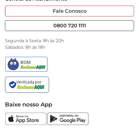
Sobre Privacidade
Garantia Estendida
Portal do Fornecedo
Código de Ética
Fale Conosco
Nossas Lojas
Serviços
Cencosud Media
Blog GBarbosa
0800 720 1111
Black Friday
Encarte do Dia
Segunda à Sexta: 8h às 20h
Sábados: 8h às 18h
Baixe nosso App