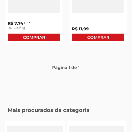
Farinha De Rosca
Farinha De Rosca Yoki
leite pó
Fabricação Própria
500g
R$
7
,
74
Un
R$
12
,
90
/ kg
R$
11
,
99
Página
1
de
1
Mais procurados da categoria