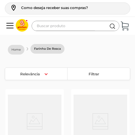
Como deseja receber suas compras?
Buscar produto
Termos mais buscados
geladeira
Farinha De Rosca
maquina lavar
fogao
Relevância
Filtrar
café
cerveja
frango
leite
vinho
celular