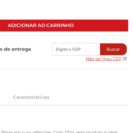
ADICIONAR AO CARRINHO
zo de entrega
Buscar
Não sei meu CEP
Características
fibras em suas refeições. Com 170g, este produto é ideal 