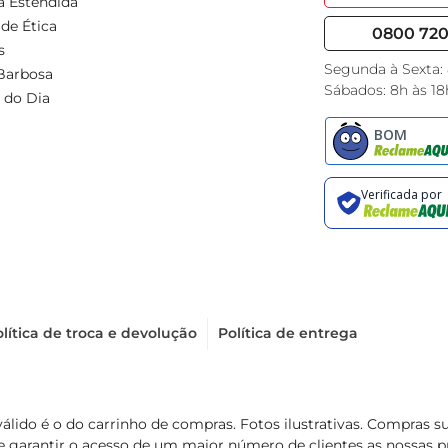
a Estendida
de Ética
0800 720 
s
Segunda à Sexta:
Barbosa
Sábados: 8h às 18
 do Dia
lítica de troca e devolução
Política de entrega
válido é o do carrinho de compras. Fotos ilustrativas. Compras 
de garantir o acesso de um maior número de clientes as nossa