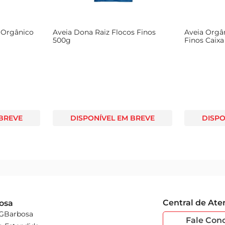
é Orgânico
Aveia Dona Raiz Flocos Finos
Aveia Orgâ
500g
Finos Caixa
 BREVE
DISPONÍVEL EM BREVE
DISPO
Central de At
osa
 GBarbosa
Fale Con