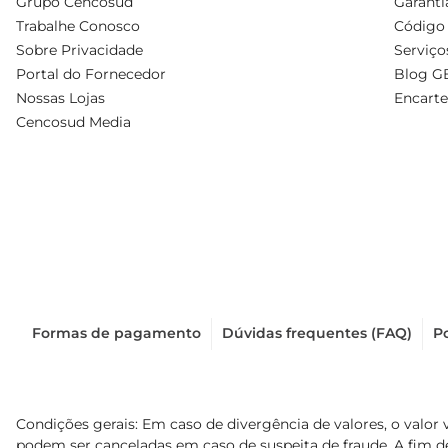
Grupo Cencosud
Garanti
Trabalhe Conosco
Código 
Sobre Privacidade
Serviço
Portal do Fornecedor
Blog G
Nossas Lojas
Encarte
Cencosud Media
Formas de pagamento
Dúvidas frequentes (FAQ)
Po
Condições gerais: Em caso de divergência de valores, o valor 
podem ser canceladas em caso de suspeita de fraude. A fim 