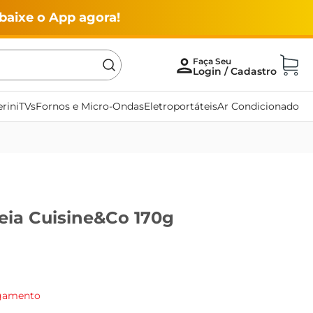
baixe o App agora!
rini
TVs
Fornos e Micro-Ondas
Eletroportáteis
Ar Condicionado
eia Cuisine&Co 170g
agamento