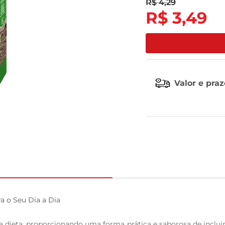
R$
4
,
29
R$
3
,
49
tv
Valor e pra
 o Seu Dia a Dia

 dieta, proporcionando uma forma prática e saborosa de incluir 