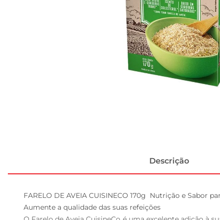
Descrição
FARELO DE AVEIA CUISINECO 170g  Nutrição e Sabor para
Aumente a qualidade das suas refeições  

O Farelo de Aveia CuisineCo é uma excelente adição à sua