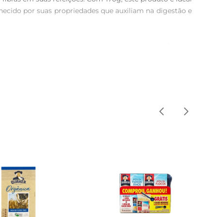
hecido por suas propriedades que auxiliam na digestão e 
es, ou até mesmo em receitas de pães e bolos, conferindo 
te a diferentes preparações, enriquecendo o sabor e a 
 mais completas.

am a regular o trânsito intestinal e promovem a sensação 
a redução dos níveis de colesterol LDL, conhecido como 
 quem busca bemestar e qualidade de vida.

ésio. Para aproveitar ao máximo suas propriedades, 
 armazenálo em local fresco e seco, garantindo sua 
eira prática e acessível.