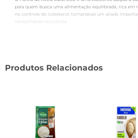
para quem busca uma alimentação equilibrada, rica em nu
no controle do colesterol, tornandose um aliado import
Versatilidade na cozinha  

Este farelo é extremamente versátil e pode ser utilizado
uma textura especial e um toque nutritivo. Sua capaci
consistência dos pratos. Além disso, é uma ótima opção p
Benefícios à saúde  

O consumo regular de farelo de aveia é associado a diver
Produtos Relacionados
de saciedade, auxiliando no controle do peso. Ademais,
colesterol ruim, favorecendo a saúde cardiovascular. Inc
Informações nutricionais e recomendações  

O Farelo de Aveia CuisineCo é uma fonte de nutrien
recomendase o consumo diário, variando as formas d
durabilidade e frescor. Ao incluir o farelo de aveia na su