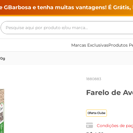
e GBarbosa e tenha muitas vantagens! É Grátis, 
Pesquise aqui por produto e/ou marca...
Termos mais buscados
Marcas Exclusivas
Produtos Pe
geladeira
70g
maquina lavar
fogao
1880883
café
Farelo de Av
cerveja
frango
leite
Oferta Clube
vinho
Condições de p
leite pó