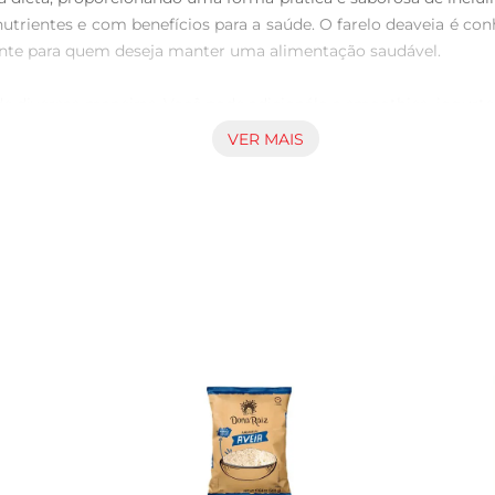
trientes e com benefícios para a saúde. O farelo deaveia é con
ante para quem deseja manter uma alimentação saudável.

 de diversas maneiras. Você pode adicionálo a smoothies, iogurt
dade de absorver líquidos permite que ele se misture facilmen
VER MAIS
ara incrementar saladas e sopas, tornando suas refeições ainda
sos benefícios à saúde. Ele é rico em fibras solúveis, que ajud
 as fibras presentes no farelo de aveia podem contribuir para 
orporar este alimento à sua dieta é uma escolha inteligente para
tes essenciais, como vitaminas do complexo B, ferro e magn
e preparo e combinação com outros alimentos. É importante
a rotina alimentar, você estará investindo em saúde e sabor de man