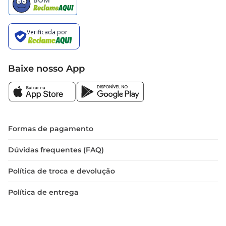
Especificações técnicas  

Com três tomadas, a extensão elétrica Megatron 
é ideal para quem precisa conectar múltiplos 
dispositivos ao mesmo tempo. O cabo possui 1,5 
metros de comprimento, proporcionando 
liberdade de movimento e flexibilidade na 
Baixe nosso App
disposição dos equipamentos. É compatível com 
a maioria dos aparelhos elétricos, tornandose 
uma adição valiosa para qualquer lar ou 
ambiente de trabalho.
Formas de pagamento
Dúvidas frequentes (FAQ)
Política de troca e devolução
Política de entrega