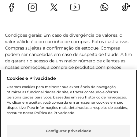
Condições gerais: Em caso de divergência de valores, o
valor válido é o do carrinho de compras. Fotos ilustrativas.
Compras sujeitas a confirmação de estoque. Compras
podem ser canceladas em caso de suspeita de fraude. A fim
de garantir o acesso de um maior número de clientes as
nossas promoções, a compra de produtos com preços
promocionais poderá ter sua quantidade limitada por
Cookies e Privacidade
cliente. Os preços, ofertas e condições são exclusivos para
o e-commerce e válidos durante o dia de hoje, podendo
Usamos cookies para melhorar sua experiência de navegação,
otimizar as funcionalidades do site, e trazer conteúdo e ofertas
sofrer alterações sem prévia notificação. Proibida a venda
personalizadas para você, baseadas em seu histórico de navegação.
de bebidas alcoólicas para menores de 18 anos, conforme
Ao clicar em aceitar, você concorda em armazenar cookies em seu
Lei n.º 8069/90, art. 81, inciso II (Estatuto da Criança e do
dispositivo. Para informações mais detalhadas a respeito de cookies,
Adolescente). Preços e condições exclusivos para o
consulte nossa Política de Privacidade.
www.gbarbosa.com.br
, podendo sofrer alterações sem
aviso prévio. O valor mínimo para as compras on-line é de
R$ 80,00.
Configurar privacidade