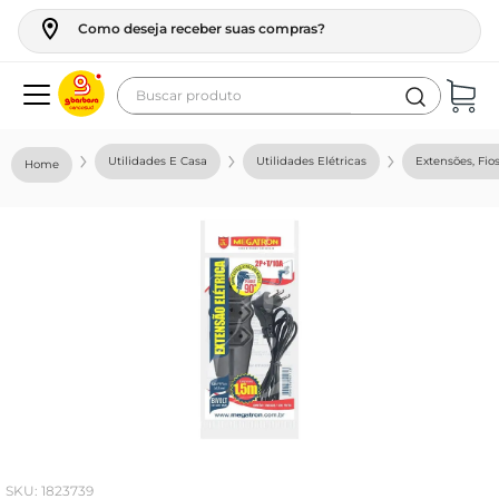
Como deseja receber suas compras?
Buscar produto
Termos mais buscados
Utilidades E Casa
Utilidades Elétricas
Extensões, Fio
geladeira
maquina lavar
fogao
café
cerveja
frango
vinho
leite
:
1823739
tv