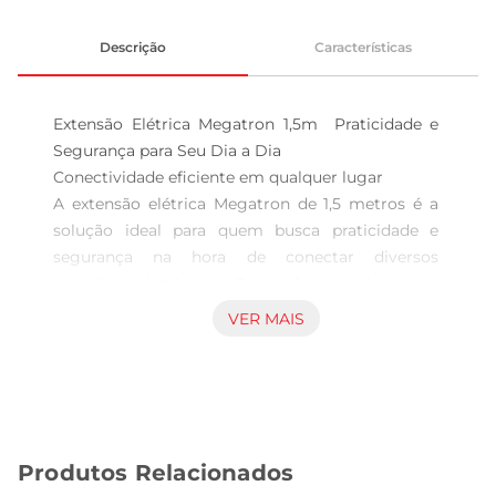
Descrição
Características
Extensão Elétrica Megatron 1,5m  Praticidade e 
Segurança para Seu Dia a Dia

Conectividade eficiente em qualquer lugar  

A extensão elétrica Megatron de 1,5 metros é a 
solução ideal para quem busca praticidade e 
segurança na hora de conectar diversos 
aparelhos eletrônicos. Com três tomadas e um 
design compacto, ela permite que você amplie as 
VER MAIS
opções de conexão em sua casa ou escritório, 
facilitando o uso de eletrodomésticos, 
eletrônicos e outros dispositivos que necessitam 
de energia elétrica.

Design funcional e versátil 

Produtos Relacionados
Este modelo de extensão é projetado para se 