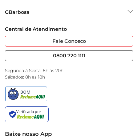
Sobre o GBarbosa
GBarbosa
Grupo Cencosud
Trabalhe Conosco
Cartão GBarbosa
Central de Atendimento
Sobre Privacidade
Garantia Estendida
Portal do Fornecedo
Código de Ética
Fale Conosco
Nossas Lojas
Serviços
Cencosud Media
Blog GBarbosa
0800 720 1111
Black Friday
Encarte do Dia
Segunda à Sexta: 8h às 20h
Sábados: 8h às 18h
Baixe nosso App