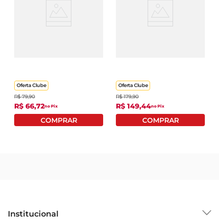
Brasil, oferece mais de 1.400 pontos
Espremedor De Frutas
Espremedor De Frutas
Elétrico Mondial
Amvox AES 350 Preto
Premium E-02 127V
110V
Oferta Clube
Oferta Clube
R$
79
,
90
R$
179
,
90
R$
66
,
72
R$
149
,
44
no Pix
no Pix
Institucional