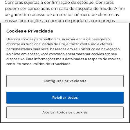
Compras sujeitas a confirmação de estoque. Compras
podem ser canceladas em caso de suspeita de fraude. A fim
de garantir o acesso de um maior número de clientes as
nossas promoções, a compra de produtos com preços
promocionais poderá ter sua quantidade limitada por
Cookies e Privacidade
cliente. Os preços, ofertas e condições são exclusivos para
o e-commerce e válidos durante o dia de hoje, podendo
Usamos cookies para melhorar sua experiência de navegação,
otimizar as funcionalidades do site, e trazer conteúdo e ofertas
sofrer alterações sem prévia notificação. Proibida a venda
personalizadas para você, baseadas em seu histórico de navegação.
de bebidas alcoólicas para menores de 18 anos, conforme
Ao clicar em aceitar, você concorda em armazenar cookies em seu
Lei n.º 8069/90, art. 81, inciso II (Estatuto da Criança e do
dispositivo. Para informações mais detalhadas a respeito de cookies,
Adolescente). Preços e condições exclusivos para o
consulte nossa Política de Privacidade.
www.gbarbosa.com.br
, podendo sofrer alterações sem
aviso prévio. O valor mínimo para as compras on-line é de
R$ 80,00.
Configurar privacidade
Rejeitar todos
© 2026 Copyright. Todos os direitos
reservados Gbarbosa.
Aceitar todos os cookies