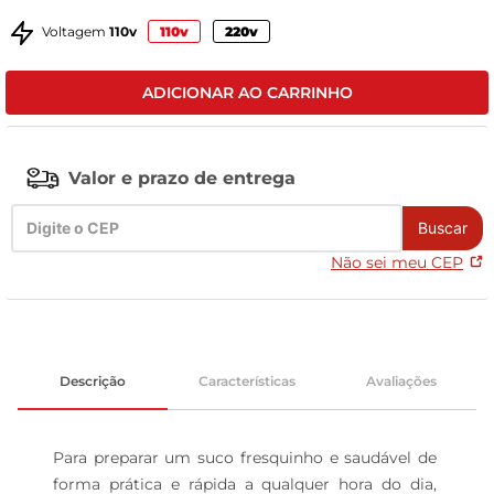
celular
Voltagem
110v
110v
220v
ADICIONAR AO CARRINHO
Valor e prazo de entrega
Buscar
Não sei meu CEP
Descrição
Características
Avaliações
Para preparar um suco fresquinho e saudável de 
forma prática e rápida a qualquer hora do dia, 