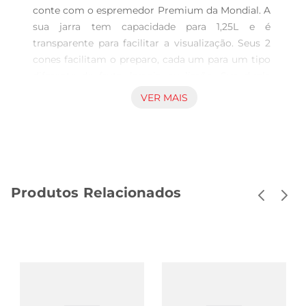
conte com o espremedor Premium da Mondial. A 
sua jarra tem capacidade para 1,25L e é 
transparente para facilitar a visualização. Seus 2 
cones facilitam o preparo, cada um para um tipo 
diferente de fruta, laranja ou limão. Sua dupla 
rotação e acionamento automático ajudam a 
VER MAIS
espremer 100 do extrato da fruta. A Mondial é a 
marca de eletrodomésticos mais vendida do 
Brasil e a escolha de milhões de consumidores. 
Sempre inovando e buscando soluções para o 
bemestar das pessoas, oferece uma linha 
Produtos Relacionados
completa de produtos. Em constantes pesquisas 
junto aos consumidores, seu portfólio ganha 
destaque na qualidade, no design moderno e na 
excelente relação custo x benefício. A Mondial 
orgulhase de ser 100brasileira e ser eleita pelo 4º 
ano consecutivo uma das melhores empresas em 
atendimento ao consumidor pelo Reclame Aqui. 
Disponível nos principais pontos de venda do 