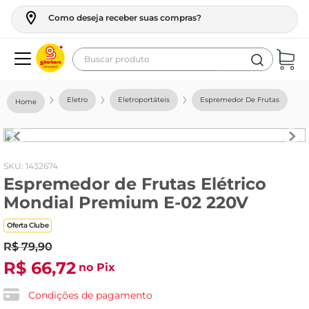
Como deseja receber suas compras?
Buscar produto
Termos mais buscados
Eletro
Eletroportáteis
Espremedor De Frutas
geladeira
maquina lavar
fogao
:
1432674
Espremedor de Frutas Elétrico
café
Mondial Premium E-02 220V
cerveja
Oferta Clube
frango
R$
79
,
90
leite
R$
66
,
72
no Pix
vinho
Condições de pagamento
leite pó