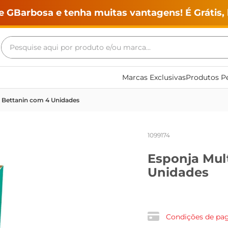
e GBarbosa e tenha muitas vantagens! É Grátis, 
Pesquise aqui por produto e/ou marca...
Termos mais buscados
Marcas Exclusivas
Produtos Pe
geladeira
 Bettanin com 4 Unidades
maquina lavar
fogao
1099174
café
Esponja Mul
cerveja
Unidades
frango
leite
vinho
Condições de p
leite pó