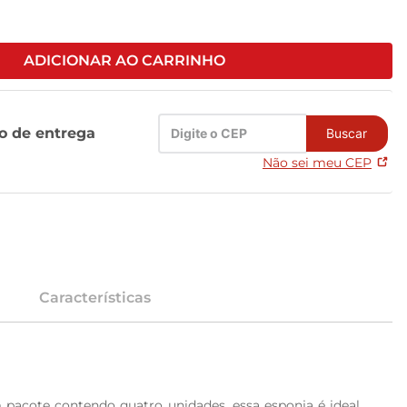
ADICIONAR AO CARRINHO
zo de entrega
Buscar
Não sei meu CEP
Características
 pacote contendo quatro unidades, essa esponja é ideal 