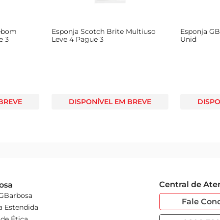
rebom
Esponja Scotch Brite Multiuso
Esponja GB
e 3
Leve 4 Pague 3
Unid
 BREVE
DISPONÍVEL EM BREVE
DISPO
Central de At
osa
 GBarbosa
Fale Con
a Estendida
de Ética