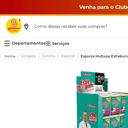
Venha para o Club
Como deseja receber suas compras?
Serviços
Limpeza
Cozinha
Esponja
Esponja Multiuso Esfrebom