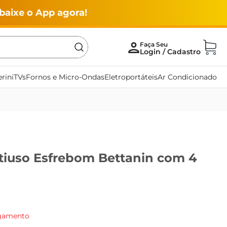
baixe o App agora!
rini
TVs
Fornos e Micro-Ondas
Eletroportáteis
Ar Condicionado
tiuso Esfrebom Bettanin com 4
agamento