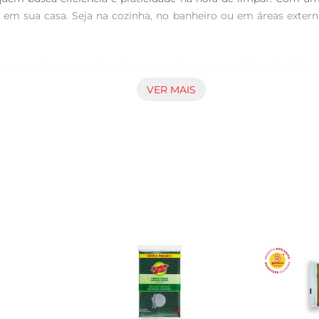
 em sua casa. Seja na cozinha, no banheiro ou em áreas externa
am uma limpeza profunda sem arranhar as superfícies. O desig
pecialmente desenvolvida para remover sujeiras e resíduos de form
VER MAIS
ja antes de utilizála, aplicando o produto de limpeza de sua 
oferecendo uma limpeza completa e sem riscos de danos. Após o
nuseio e o armazenamento. Com um pacote contendo quatro u
rvar a qualidade do produto. A Esponja Bettanin Esfrebom é um