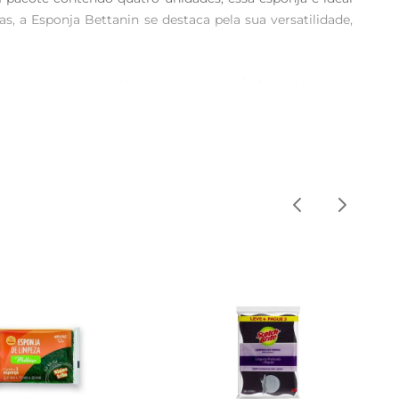
s, a Esponja Bettanin se destaca pela sua versatilidade, 
n ergonômico permite uma pegada confortável, tornando 
a rápida, sem esforço excessivo.

preferência. A Esponja Bettanin é adequada para uso em 
 uso, é aconselhável enxaguar bem e deixar secar para 
nidades, você terá sempre uma esponja à mão quando 
a escolha inteligente para quemvaloriza praticidade e 