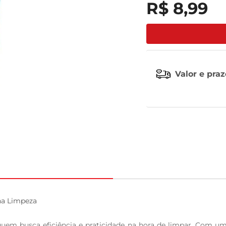
R$
8
,
99
tv
Valor e pra
na Limpeza

quem busca eficiência e praticidade na hora de limpar. Com um