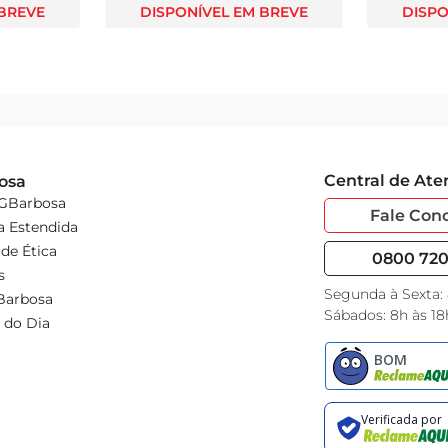
 BREVE
DISPONÍVEL EM BREVE
DISPO
Central de At
osa
 GBarbosa
Fale Con
a Estendida
de Ética
0800 720 
s
Segunda à Sexta:
Barbosa
Sábados: 8h às 18
 do Dia