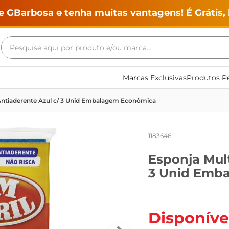
e GBarbosa e tenha muitas vantagens! É Grátis, 
Pesquise aqui por produto e/ou marca...
Termos mais buscados
Marcas Exclusivas
Produtos Pe
geladeira
Antiaderente Azul c/ 3 Unid Embalagem Econômica
maquina lavar
fogao
1183646
café
Esponja Mult
cerveja
3 Unid Emb
frango
leite
vinho
Disponíve
leite pó