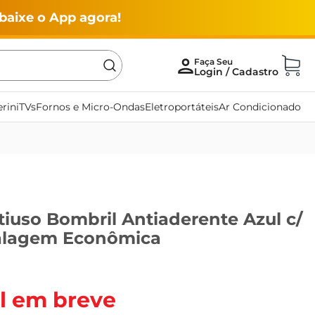
baixe o App agora!
rini
TVs
Fornos e Micro-Ondas
Eletroportáteis
Ar Condicionado
iuso Bombril Antiaderente Azul c/
alagem Econômica
l em breve