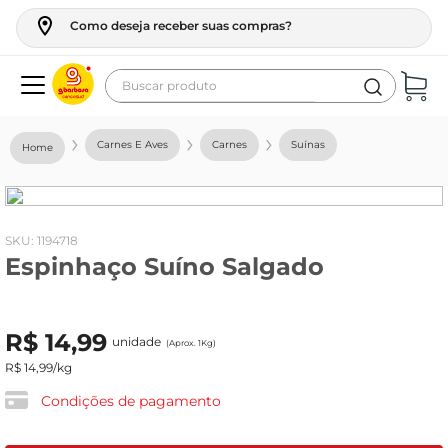
Como deseja receber suas compras?
Buscar produto
Termos mais buscados
Carnes E Aves
Carnes
Suínas
geladeira
maquina lavar
fogao
:
1194718
Espinhaço Suíno Salgado
café
cerveja
R$
14
,
99
frango
unidade
(Aprox. 1Kg)
R$
14
,
99
/kg
leite
Condições de pagamento
vinho
leite pó