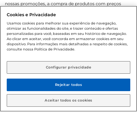
nossas promoções, a compra de produtos com preços
promocionais poderá ter sua quantidade limitada por
Cookies e Privacidade
cliente. Os preços, ofertas e condições são exclusivos para
o e-commerce e válidos durante o dia de hoje, podendo
Usamos cookies para melhorar sua experiência de navegação,
otimizar as funcionalidades do site, e trazer conteúdo e ofertas
sofrer alterações sem prévia notificação. Proibida a venda
personalizadas para você, baseadas em seu histórico de navegação.
de bebidas alcoólicas para menores de 18 anos, conforme
Ao clicar em aceitar, você concorda em armazenar cookies em seu
Lei n.º 8069/90, art. 81, inciso II (Estatuto da Criança e do
dispositivo. Para informações mais detalhadas a respeito de cookies,
Adolescente). Preços e condições exclusivos para o
consulte nossa Política de Privacidade.
www.gbarbosa.com.br
, podendo sofrer alterações sem
aviso prévio. O valor mínimo para as compras on-line é de
R$ 80,00.
Configurar privacidade
Rejeitar todos
© 2026 Copyright. Todos os direitos
reservados Gbarbosa.
Aceitar todos os cookies
Cencosud Brasil Comercial SA.CNPJ sob n° 39.346.861/0350-38 .
Sediada na Av. das Nações Unidas, 12.995, 21º andar, CEP: