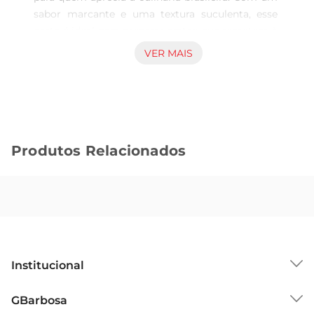
sabor marcante e uma textura suculenta, esse 
corte é ideal para preparar pratos que remetem à 
tradição e ao aconchego da comida caseira. Seja 
VER MAIS
em um almoço em família ou em um jantar 
especial, o espinhaço suíno traz um toque 
especial às suas receitas.

Versatilidade na cozinha  

Esse corte é extremamente versátil e pode ser 
Produtos Relacionados
utilizado em diversas preparações. Desde um 
cozido saboroso até uma costela assada, o 
espinhaço suíno se adapta a diferentes métodos 
decocção, permitindo que você explore sua 
criatividade na cozinha. Experimente preparálo na 
churrasqueira, em um ensopado ou até mesmo 
em uma feijoada, e surpreenda seus convidados 
Institucional
com pratos que aquecem o coração.

Sabor que conquista  

Sobre o GBarbosa
GBarbosa
O sabor do espinhaço suínosalgado é 
Grupo Cencosud