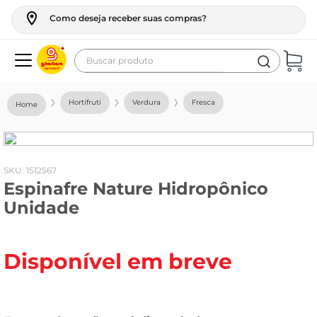
Como deseja receber suas compras?
Buscar produto
Termos mais buscados
Hortifruti
Verdura
Fresca
geladeira
maquina lavar
fogao
:
1512567
Espinafre Nature Hidropônico
café
Unidade
cerveja
frango
Disponível em breve
vinho
leite
tv