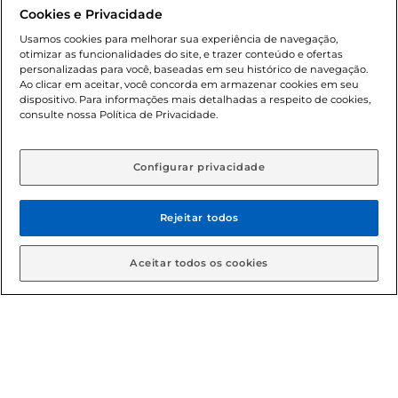
promocionais poderá ter sua quantidade limitada por
Cookies e Privacidade
cliente. Os preços, ofertas e condições são exclusivos para
o e-commerce e válidos durante o dia de hoje, podendo
Usamos cookies para melhorar sua experiência de navegação,
otimizar as funcionalidades do site, e trazer conteúdo e ofertas
sofrer alterações sem prévia notificação. Proibida a venda
personalizadas para você, baseadas em seu histórico de navegação.
de bebidas alcoólicas para menores de 18 anos, conforme
Ao clicar em aceitar, você concorda em armazenar cookies em seu
Lei n.º 8069/90, art. 81, inciso II (Estatuto da Criança e do
dispositivo. Para informações mais detalhadas a respeito de cookies,
Adolescente). Preços e condições exclusivos para o
consulte nossa Política de Privacidade.
www.gbarbosa.com.br
, podendo sofrer alterações sem
aviso prévio. O valor mínimo para as compras on-line é de
R$ 80,00.
Configurar privacidade
Rejeitar todos
© 2026 Copyright. Todos os direitos
reservados Gbarbosa.
Aceitar todos os cookies
Cencosud Brasil Comercial SA.CNPJ sob n° 39.346.861/0350-38 .
Sediada na Av. das Nações Unidas, 12.995, 21º andar, CEP:
04.578-000, Bairro Brooklin Paulista, na cidade de São Paulo -
SP.