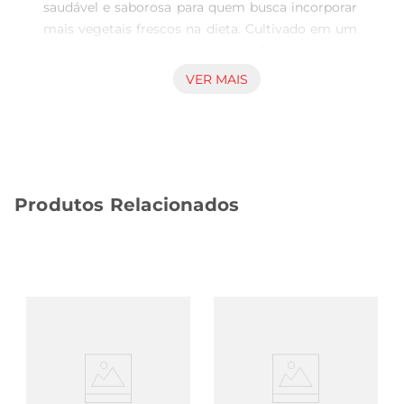
saudável e saborosa para quem busca incorporar 
mais vegetais frescos na dieta. Cultivado em um 
sistema hidropônico,esse espinafre é livre de 
agrotóxicos, garantindo que você tenha em sua 
VER MAIS
mesa um produto limpo e nutritivo. Com folhas 
verdes vibrantes e textura macia, ele é ideal para 
saladas, refogados ou até mesmo em sucos 
verdes.

Benefícios Nutricionais  

Produtos Relacionados
Rico em vitaminase minerais, o espinafre é uma 
excelente fonte de ferro, cálcio e vitaminas A, C e 
K. Esses nutrientes são essenciais para a saúde 
dos ossos, fortalecimento do sistema 
imunológico e manutenção da saúde ocular. Ao 
incluir o espinafre Nature em suas refeições, você 
promove uma alimentação equilibrada e cheia de 
energia.

Versatilidade na Cozinha  

A versatilidade do espinafre Nature 