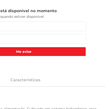
Me avise
Características
a alimentação. Cultivado em sistema hidropônico, esse 