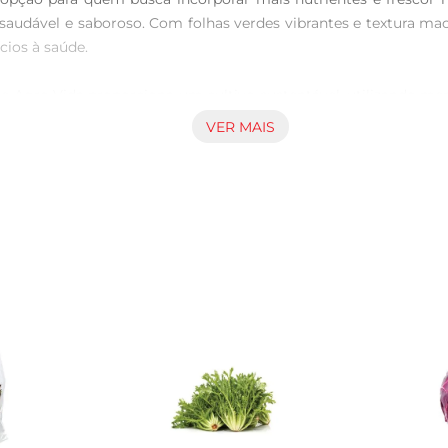
 saudável e saboroso. Com folhas verdes vibrantes e textura mac
ios à saúde.

e Agro Vida proporciona um cultivo sustentável, utilizando me
io ambiente, mas também garante que as folhas sejam colhidas 
VER MAIS
ções ideais, pronto para ser consumido.

inas e minerais. Ele contém altas quantidades de vitamina A, C
cimento do sistema imunológico, saúde óssea e manutenção da pel
ade. Ele pode ser utilizado em diversas preparações, desde prat
carnes. Sua capacidade de se adaptar a diferentes receitas tor
dase armazenálo na geladeira, em um recipiente fechado ou em 
 as folhas em água corrente para remover qualquer resíduo. 

ra sua mesa um produto que combina saúde, sabor e sustentabil