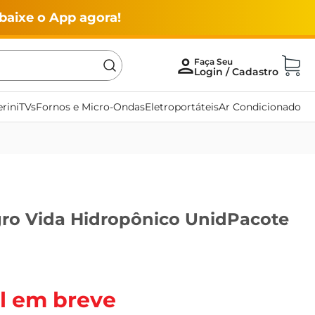
baixe o App agora!
rini
TVs
Fornos e Micro-Ondas
Eletroportáteis
Ar Condicionado
gro Vida Hidropônico UnidPacote
l em breve