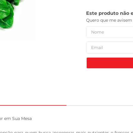
leite pó
or em Sua Mesa

opção para quem busca incorporar mais nutrientes e frescor n