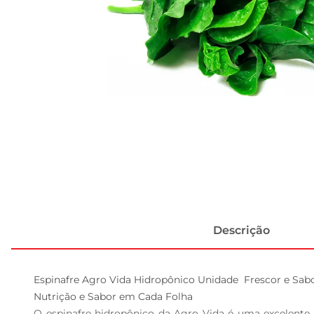
Descrição
Espinafre Agro Vida Hidropônico Unidade  Frescor e Sab
Nutrição e Sabor em Cada Folha  

O espinafre hidropônico da Agro Vida é uma excelente 