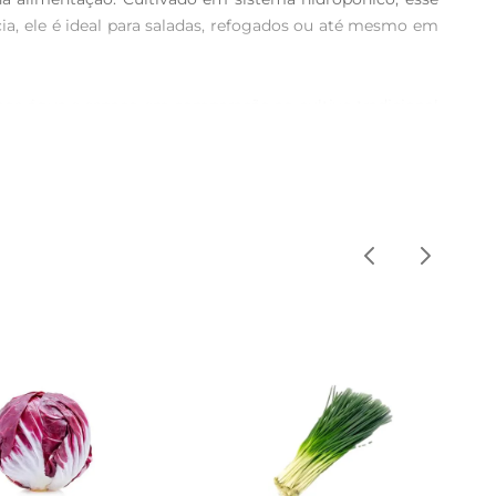
ia, ele é ideal para saladas, refogados ou até mesmo em 
nos água e espaço em comparação ao cultivo tradicional 
frescas e com um sabor inigualável. A praticidade desse 
, K e ácido fólico, além de ser uma boa fonte de ferro 
e saudável. Incorporar o espinafre na dieta é uma forma 
os quentes até frios. Experimente adicionar o espinafre 
nao um ingrediente indispensável na sua cozinha.

um saco plástico. Assim, você poderá desfrutar de suas 
idade, contribuindo para uma alimentação equilibrada e 