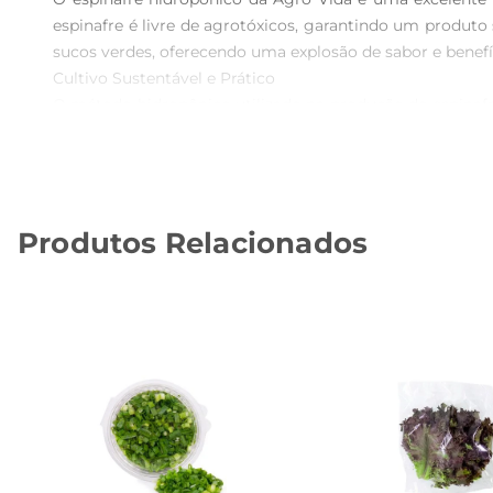
espinafre é livre de agrotóxicos, garantindo um produto
sucos verdes, oferecendo uma explosão de sabor e benefíc
Cultivo Sustentável e Prático  

O método hidropônico utilizado na produção do espinafr
no solo. Isso não só contribui para a preservação do me
cultivo permite que o espinafre chegue até você em condi
Benefícios Nutricionais  

O espinafre é conhecido por ser uma fonterica em vitam
Produtos Relacionados
ecálcio. Esses nutrientes são essenciais para o fortale
deliciosa de cuidar da saúde e bemestar.

Versatilidade na Cozinha  

Uma das grandes vantagens do espinafre é sua versatilid
em omeletes, tortas, massas ou como acompanhamento de 
Armazenamento e Dicas de Uso  

Para manter a frescura do espinafre Agro Vida, recomen
propriedades por mais tempo. Antes de utilizar, lave bem
Com o espinafre hidropônico da Agro Vida, você traz pa
cheia de energia.