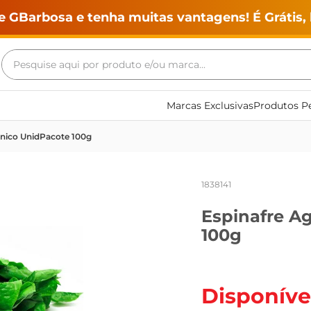
e GBarbosa e tenha muitas vantagens! É Grátis, 
Pesquise aqui por produto e/ou marca...
Termos mais buscados
Marcas Exclusivas
Produtos Pe
geladeira
ônico UnidPacote 100g
maquina lavar
fogao
1838141
café
Espinafre A
cerveja
100g
frango
vinho
leite
Disponíve
tv