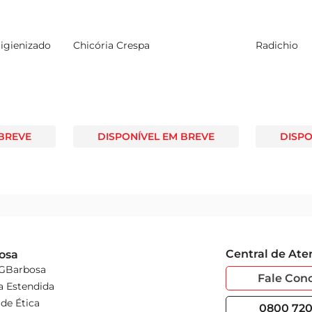
Higienizado
Chicória Crespa
Radichio
 BREVE
DISPONÍVEL EM BREVE
DISPO
Central de At
osa
 GBarbosa
Fale Con
a Estendida
de Ética
0800 720 