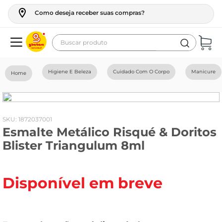
Como deseja receber suas compras?
Buscar produto
Termos mais buscados
Higiene E Beleza
Cuidado Com O Corpo
Manicure
geladeira
maquina lavar
fogao
:
1872037001
Esmalte Metálico Risqué & Doritos
café
Blister Triangulum 8ml
cerveja
frango
Disponível em breve
leite
vinho
leite pó