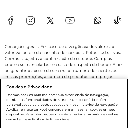
Condições gerais: Em caso de divergência de valores, o
valor válido é o do carrinho de compras. Fotos ilustrativas.
Compras sujeitas a confirmação de estoque. Compras
podem ser canceladas em caso de suspeita de fraude. A fim
de garantir o acesso de um maior número de clientes as
nossas promoções, a compra de produtos com preços
promocionais poderá ter sua quantidade limitada por
Cookies e Privacidade
cliente. Os preços, ofertas e condições são exclusivos para
o e-commerce e válidos durante o dia de hoje, podendo
Usamos cookies para melhorar sua experiência de navegação,
otimizar as funcionalidades do site, e trazer conteúdo e ofertas
sofrer alterações sem prévia notificação. Proibida a venda
personalizadas para você, baseadas em seu histórico de navegação.
de bebidas alcoólicas para menores de 18 anos, conforme
Ao clicar em aceitar, você concorda em armazenar cookies em seu
Lei n.º 8069/90, art. 81, inciso II (Estatuto da Criança e do
dispositivo. Para informações mais detalhadas a respeito de cookies,
Adolescente). Preços e condições exclusivos para o
consulte nossa Política de Privacidade.
www.gbarbosa.com.br
, podendo sofrer alterações sem