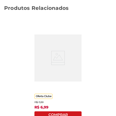
Produtos Relacionados
Esmalte Impala
Perolado A Cor Da
Moda Dengo 7,5ml
Oferta Clube
R$
7
,
39
R$
6
,
99